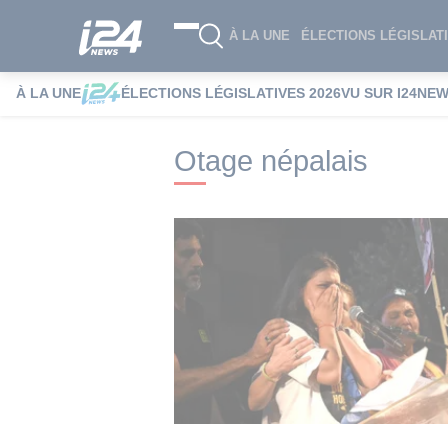
À LA UNE
ÉLECTIONS LÉGISLATI
À LA UNE
ÉLECTIONS LÉGISLATIVES 2026
VU SUR I24NE
i24NEWS
i24NEWS Tags index
Otage n
Otage népalais