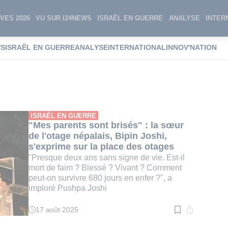
VES 2026
VU SUR I24NEWS
ISRAËL EN GUERRE
ANALYSE
INTER
WS
ISRAËL EN GUERRE
ANALYSE
INTERNATIONAL
INNOV'NATION
épalais
ISRAËL EN GUERRE
"Mes parents sont brisés" : la sœur
de l'otage népalais, Bipin Joshi,
s'exprime sur la place des otages
"Presque deux ans sans signe de vie. Est-il
mort de faim ? Blessé ? Vivant ? Comment
peut-on survivre 680 jours en enfer ?", a
imploré Pushpa Joshi
17 août 2025
Temps
de
lecture