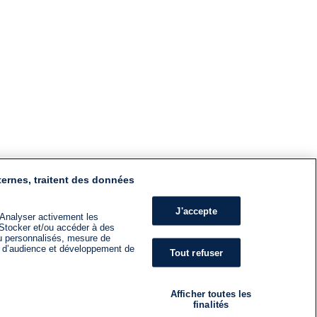
ternes, traitent des données
J'accepte
 Analyser activement les
n. Stocker et/ou accéder à des
nu personnalisés, mesure de
s d’audience et développement de
Tout refuser
Afficher toutes les
finalités