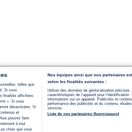
ées
Nos équipes ainsi que nos partenaires ex
selon les finalités suivantes :
onnelles, telles que
il. Si vous
Utiliser des données de géolocalisation précises.
caractéristiques de l’appareil pour l’identificatio
 finalités affichées
informations sur un appareil. Publicités et conte
rnir ». Si vous
performance des publicités et du contenu, étude
eront désactivées. Si
services.
 contenus et
Liste de nos partenaires (fournisseurs)
Vous pouvez faire
entement à tout
 Les choix que vous