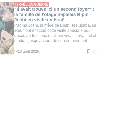
:
ISRAËL EN GUERRE
2
"Il avait trouvé ici un second foyer" :
min.
la famille de l'otage népalais Bipin
Joshi en visite en Israël
Padma Joshi, la mère de Bipin, et Pushpa, sa
sœur, ont effectué cette visite spéciale pour
découvrir les lieux où Bipin vivait, travaillait et
étudiait jusqu'au jour de son enlèvement
13 août 2025
Temps
de
lecture
:
3
min.