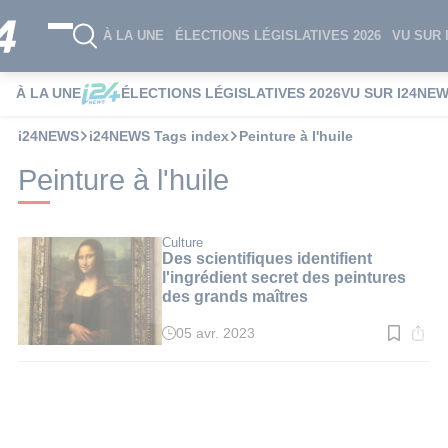
À LA UNE
ÉLECTIONS LÉGISLATIVES 2026
VU SUR 
À LA UNE
ÉLECTIONS LÉGISLATIVES 2026
VU SUR I24NE
i24NEWS
i24NEWS Tags index
Peinture à l'huile
Peinture à l'huile
Culture
Des scientifiques identifient
l'ingrédient secret des peintures
des grands maîtres
05 avr. 2023
Temps
de
lecture
:
4
min.