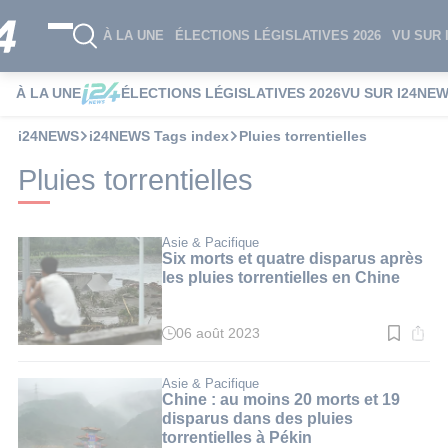
À LA UNE
ÉLECTIONS LÉGISLATIVES 2026
VU SUR 
À LA UNE
ÉLECTIONS LÉGISLATIVES 2026
VU SUR I24NE
i24NEWS
i24NEWS Tags index
Pluies torrentielles
Pluies torrentielles
Asie & Pacifique
Six morts et quatre disparus après
les pluies torrentielles en Chine
06 août 2023
Temps
de
lecture
:
Asie & Pacifique
3
Chine : au moins 20 morts et 19
min.
disparus dans des pluies
torrentielles à Pékin