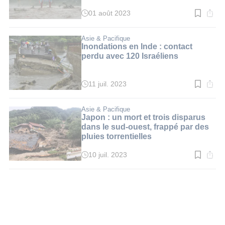
01 août 2023
Temps
de
lecture
:
Asie & Pacifique
4
Inondations en Inde : contact
min.
perdu avec 120 Israéliens
11 juil. 2023
Temps
de
lecture
:
Asie & Pacifique
3
Japon : un mort et trois disparus
min.
dans le sud-ouest, frappé par des
pluies torrentielles
10 juil. 2023
Temps
de
lecture
:
3
min.