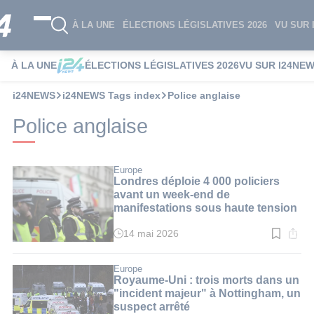
À LA UNE
ÉLECTIONS LÉGISLATIVES 2026
VU SUR 
À LA UNE
ÉLECTIONS LÉGISLATIVES 2026
VU SUR I24NE
i24NEWS
i24NEWS Tags index
Police anglaise
Police anglaise
Europe
Londres déploie 4 000 policiers
avant un week-end de
manifestations sous haute tension
14 mai 2026
Temps
de
lecture
:
Europe
3
Royaume-Uni : trois morts dans un
min.
"incident majeur" à Nottingham, un
suspect arrêté