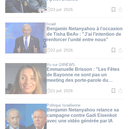
23 juil. 2026
Temps
de
lecture
:
Israël
2
Benjamin Netanyahou à l’occasion
min.
de Tisha BeAv : "J’ai l’intention de
renforcer l’unité entre nous"
22 juil. 2026
Temps
de
lecture
:
Vu sur i24NEWS
3
Emmanuelle Brisson : "Les Fêtes
min.
de Bayonne ne sont pas un
meeting des porte-parole du
Hamas"
21 juil. 2026
Temps
de
lecture
:
Politique Israélienne
2
Benjamin Netanyahou relance sa
min.
campagne contre Gadi Eisenkot
avec une vidéo générée par IA