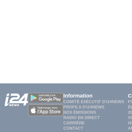
Information
C
COMITÉ EXÉCUTIF D'i24NEWS
F
PROFILS D'i24NEWS
É
NOS ÉMISSIONS
2
RADIO EN DIRECT
V
CARRIÈRE
I
CONTACT
A