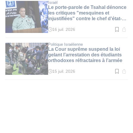
:
Israël
3
Le porte-parole de Tsahal dénonce
min.
les critiques "mesquines et
injustifiées" contre le chef d'état-
major
16 juil. 2026
Temps
de
lecture
:
Politique Israélienne
3
La Cour suprême suspend la loi
min.
gelant l’arrestation des étudiants
orthodoxes réfractaires à l’armée
15 juil. 2026
Temps
de
lecture
:
4
min.