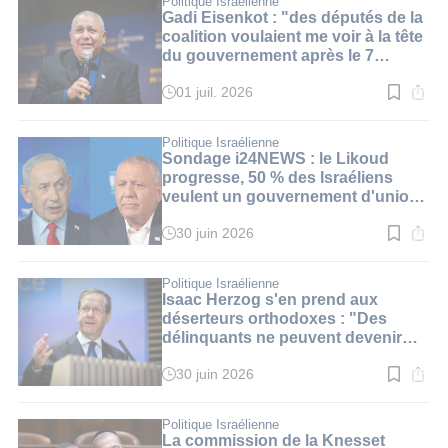
Politique Israélienne
3
Gadi Eisenkot : "des députés de la
min.
coalition voulaient me voir à la tête
du gouvernement après le 7
octobre"
01 juil. 2026
Temps
de
lecture
:
Politique Israélienne
2
Sondage i24NEWS : le Likoud
min.
progresse, 50 % des Israéliens
veulent un gouvernement d'union
nationale
30 juin 2026
Temps
de
lecture
:
Politique Israélienne
3
Isaac Herzog s'en prend aux
min.
déserteurs orthodoxes : "Des
délinquants ne peuvent devenir
des héros"
30 juin 2026
Temps
de
lecture
:
Politique Israélienne
3
La commission de la Knesset