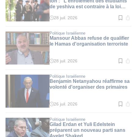
ton : "L'enrôlement des étudiants
de yeshiva est contraire à la loi
juive"
28 juil. 2026
Temps
de
lecture
:
Politique Israélienne
2
Mansour Abbas refuse de qualifier
min.
le Hamas d'organisation terroriste
28 juil. 2026
Temps
de
lecture
:
Politique Israélienne
2
Benjamin Netanyahou réaffirme sa
min.
volonté d'organiser des primaires
26 juil. 2026
Temps
de
lecture
:
Politique Israélienne
2
Gilad Erdan et Yuli Edelstein
min.
préparent un nouveau parti sans
Ayelet Shaked