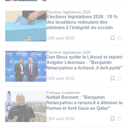
de
lecture
:
Élections législatives 2026
3
Élections législatives 2026 : 70 %
min.
des Israéliens redoutent des
atteintes à l’intégrité du scrutin
06 août 2026
Temps
de
lecture
:
Élections législatives 2026
3
Dan Illouz quitte le Likoud et rejoint
min.
Avigdor Liberman : "Benjamin
Netanyahou a échoué, il doit partir"
05 août 2026
Temps
de
lecture
:
Politique Israélienne
3
Naftali Bennett : "Benjamin
min.
Netanyahou a renoncé à éliminer le
Hamas et livré Gaza au Qatar"
04 août 2026
Temps
de