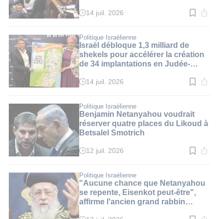
14 juil. 2026
Temps
de
lecture
:
Politique Israélienne
3
Israël débloque 1,3 milliard de
min.
shekels pour accélérer la création
de 34 implantations en Judée-
Samarie
14 juil. 2026
Temps
de
lecture
:
Politique Israélienne
3
Benjamin Netanyahou voudrait
min.
réserver quatre places du Likoud à
Betsalel Smotrich
12 juil. 2026
Temps
de
lecture
:
Politique Israélienne
2
"Aucune chance que Netanyahou
min.
se repente, Eisenkot peut-être",
affirme l'ancien grand rabbin
d’Israël