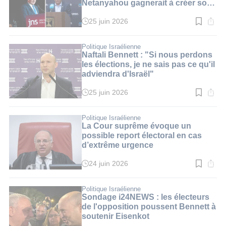
Netanyahou gagnerait à créer son
parti
25 juin 2026
Temps
de
lecture
:
Politique Israélienne
2
Naftali Bennett : "Si nous perdons
min.
les élections, je ne sais pas ce qu'il
adviendra d'Israël"
25 juin 2026
Temps
de
lecture
:
Politique Israélienne
5
La Cour suprême évoque un
min.
possible report électoral en cas
d’extrême urgence
24 juin 2026
Temps
de
lecture
:
Politique Israélienne
2
Sondage i24NEWS : les électeurs
min.
de l'opposition poussent Bennett à
soutenir Eisenkot