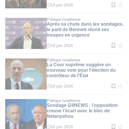
18 juin 2026
Temps
de
lecture
:
Politique Israélienne
2
Après sa chute dans les sondages,
min.
le parti de Bennett réunit ses
troupes en urgence
18 juin 2026
Temps
de
lecture
:
Politique Israélienne
2
La Cour suprême suggère un
min.
nouveau vote pour l'élection du
contrôleur de l'État
18 juin 2026
Temps
de
lecture
:
Politique Israélienne
3
Sondage i24NEWS : l'opposition
min.
creuse l'écart avec le bloc de
Netanyahou
16 juin 2026
Temps