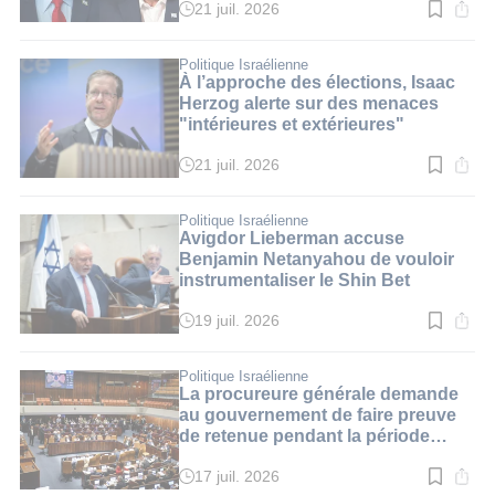
21 juil. 2026
Temps
de
lecture
:
Politique Israélienne
3
À l’approche des élections, Isaac
min.
Herzog alerte sur des menaces
"intérieures et extérieures"
21 juil. 2026
Temps
de
lecture
:
Politique Israélienne
3
Avigdor Lieberman accuse
min.
Benjamin Netanyahou de vouloir
instrumentaliser le Shin Bet
19 juil. 2026
Temps
de
lecture
:
Politique Israélienne
3
La procureure générale demande
min.
au gouvernement de faire preuve
de retenue pendant la période
électorale
17 juil. 2026
Temps