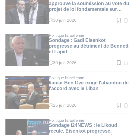
min.
approuve la soumission au vote du
projet de loi fondamentale sur
l'étude de la Torah
30 juin 2026
Temps
de
lecture
:
Politique Israélienne
3
Sondage : Gadi Eisenkot
min.
progresse au détriment de Bennett
et Lapid
30 juin 2026
Temps
de
lecture
:
Politique Israélienne
2
Itamar Ben Gvir exige l'abandon de
min.
l'accord avec le Liban
26 juin 2026
Temps
de
lecture
:
Politique Israélienne
3
Sondage i24NEWS : le Likoud
min.
recule, Eisenkot progresse,