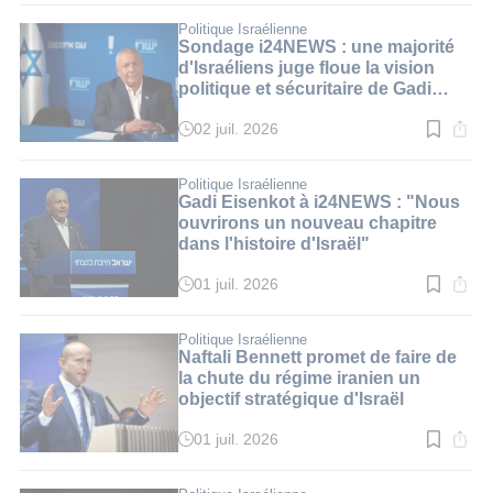
lecture
:
Politique Israélienne
2
Sondage i24NEWS : une majorité
min.
d'Israéliens juge floue la vision
politique et sécuritaire de Gadi
Eisenkot
02 juil. 2026
Temps
de
lecture
:
Politique Israélienne
2
Gadi Eisenkot à i24NEWS : "Nous
min.
ouvrirons un nouveau chapitre
dans l'histoire d'Israël"
01 juil. 2026
Temps
de
lecture
:
Politique Israélienne
3
Naftali Bennett promet de faire de
min.
la chute du régime iranien un
objectif stratégique d'Israël
01 juil. 2026
Temps
de
lecture
: