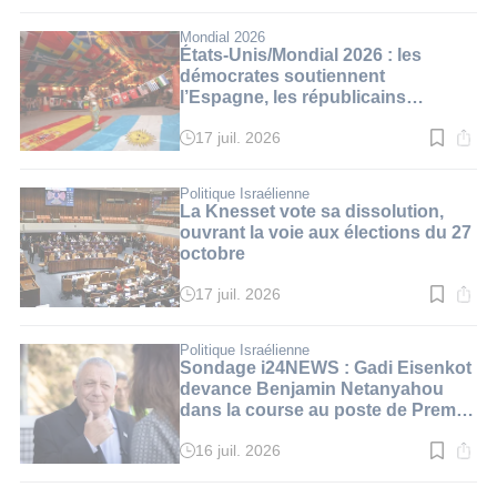
de
lecture
:
Mondial 2026
3
États-Unis/Mondial 2026 : les
min.
démocrates soutiennent
l’Espagne, les républicains
l’Argentine
17 juil. 2026
Temps
de
lecture
:
Politique Israélienne
3
La Knesset vote sa dissolution,
min.
ouvrant la voie aux élections du 27
octobre
17 juil. 2026
Temps
de
lecture
:
Politique Israélienne
3
Sondage i24NEWS : Gadi Eisenkot
min.
devance Benjamin Netanyahou
dans la course au poste de Premier
ministre
16 juil. 2026
Temps
de
lecture