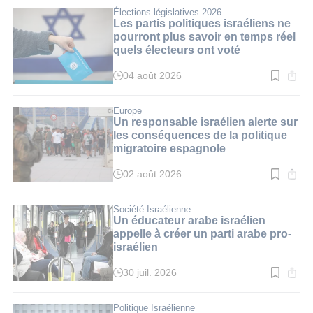
lecture
:
Élections législatives 2026
4
Les partis politiques israéliens ne
min.
pourront plus savoir en temps réel
quels électeurs ont voté
04 août 2026
Temps
de
lecture
:
Europe
3
Un responsable israélien alerte sur
min.
les conséquences de la politique
migratoire espagnole
02 août 2026
Temps
de
lecture
:
Société Israélienne
4
Un éducateur arabe israélien
min.
appelle à créer un parti arabe pro-
israélien
30 juil. 2026
Temps
de
lecture
:
Politique Israélienne