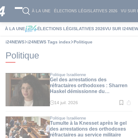
À LA UNE
ÉLECTIONS LÉGISLATIVES 2026
VU SUR 
À LA UNE
ÉLECTIONS LÉGISLATIVES 2026
VU SUR I24NE
i24NEWS
i24NEWS Tags index
Politique
Politique
Politique Israélienne
Gel des arrestations des
réfractaires orthodoxes : Sharren
Haskel démissionne du
gouvernement
14 juil. 2026
Temps
de
lecture
:
Politique Israélienne
3
Tumulte à la Knesset après le gel
min.
des arrestations des orthodoxes
réfractaires au service militaire