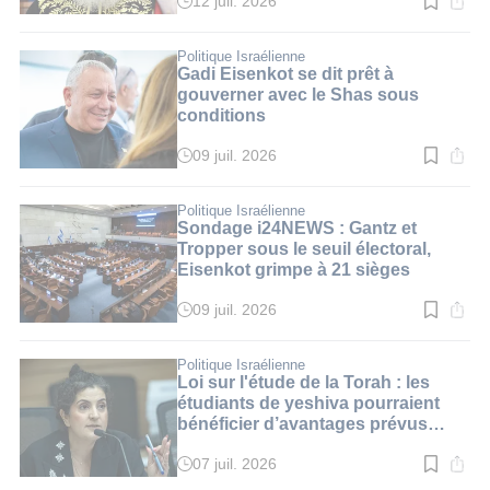
12 juil. 2026
Temps
de
lecture
:
Politique Israélienne
3
Gadi Eisenkot se dit prêt à
min.
gouverner avec le Shas sous
conditions
09 juil. 2026
Temps
de
lecture
:
Politique Israélienne
3
Sondage i24NEWS : Gantz et
min.
Tropper sous le seuil électoral,
Eisenkot grimpe à 21 sièges
09 juil. 2026
Temps
de
lecture
:
Politique Israélienne
4
Loi sur l'étude de la Torah : les
min.
étudiants de yeshiva pourraient
bénéficier d’avantages prévus
pour les réservistes
07 juil. 2026
Temps
de