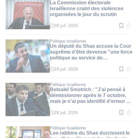
3
La Commission électorale
min.
israélienne craint des violences
organisées le jour du scrutin
30 juil. 2026
Temps
de
lecture
:
Politique Israélienne
3
Un député du Shas accuse la Cour
min.
suprême d’être devenue "une force
politique au service de
l’opposition"
29 juil. 2026
Temps
de
lecture
:
Politique Israélienne
3
Betsalel Smotrich : "J’ai pensé à
min.
démissionner après le 7 octobre,
mais je n’ai pas identifié d’erreur de
ma part"
28 juil. 2026
Temps
de
lecture
:
Politique Israélienne
3
Les rabbins du Shas durcissent le
min.