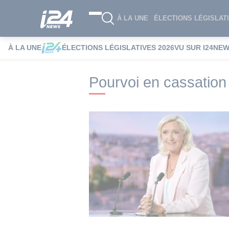
À LA UNE
ÉLECTIONS LÉGISLATI
À LA UNE
ÉLECTIONS LÉGISLATIVES 2026
VU SUR I24NE
i24NEWS
i24NEWS Tags index
Pourvoi
Pourvoi en cassation