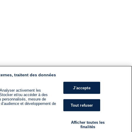
ternes, traitent des données
J'accepte
 Analyser activement les
n. Stocker et/ou accéder à des
nu personnalisés, mesure de
s d’audience et développement de
Tout refuser
Afficher toutes les
finalités