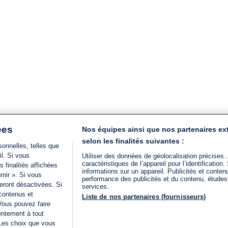
ées
Nos équipes ainsi que nos partenaires ex
selon les finalités suivantes :
onnelles, telles que
il. Si vous
Utiliser des données de géolocalisation précises.
caractéristiques de l’appareil pour l’identificatio
 finalités affichées
informations sur un appareil. Publicités et conte
rnir ». Si vous
performance des publicités et du contenu, étude
eront désactivées. Si
services.
 contenus et
Liste de nos partenaires (fournisseurs)
Vous pouvez faire
entement à tout
 Les choix que vous