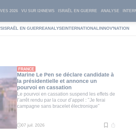
VES 2026
VU SUR I24NEWS
ISRAËL EN GUERRE
ANALYSE
INTER
WS
ISRAËL EN GUERRE
ANALYSE
INTERNATIONAL
INNOV'NATION
 en cassation
FRANCE
Marine Le Pen se déclare candidate à
la présidentielle et annonce un
pourvoi en cassation
Le pourvoi en cassation suspend les effets de
l’arrêt rendu par la cour d’appel : "Je ferai
campagne sans bracelet électronique"
07 juil. 2026
Temps
de
lecture