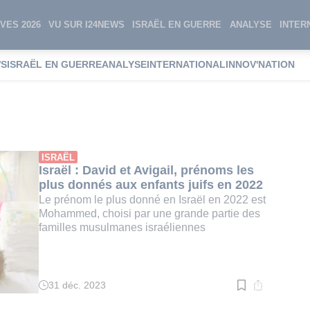
VES 2026
VU SUR I24NEWS
ISRAËL EN GUERRE
ANALYSE
INTER
WS
ISRAËL EN GUERRE
ANALYSE
INTERNATIONAL
INNOV'NATION
 juifs
ISRAËL
Israël : David et Avigail, prénoms les
plus donnés aux enfants juifs en 2022
Le prénom le plus donné en Israël en 2022 est
Mohammed, choisi par une grande partie des
familles musulmanes israéliennes
31 déc. 2023
Temps
de
lecture