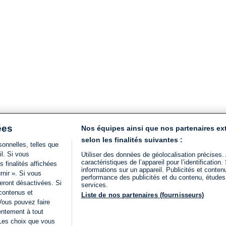
ées
Nos équipes ainsi que nos partenaires ex
selon les finalités suivantes :
onnelles, telles que
il. Si vous
Utiliser des données de géolocalisation précises.
caractéristiques de l’appareil pour l’identificatio
 finalités affichées
informations sur un appareil. Publicités et conte
rnir ». Si vous
performance des publicités et du contenu, étude
eront désactivées. Si
services.
 contenus et
Liste de nos partenaires (fournisseurs)
Vous pouvez faire
entement à tout
 Les choix que vous