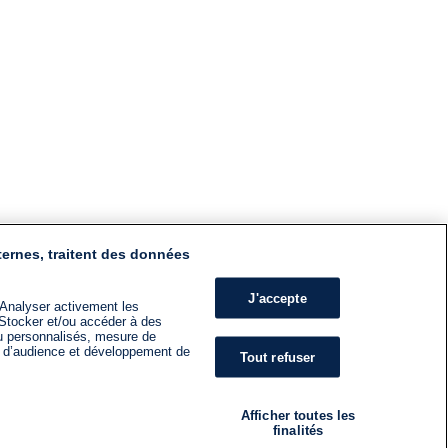
ternes, traitent des données
J'accepte
 Analyser activement les
n. Stocker et/ou accéder à des
nu personnalisés, mesure de
s d’audience et développement de
Tout refuser
Afficher toutes les
finalités