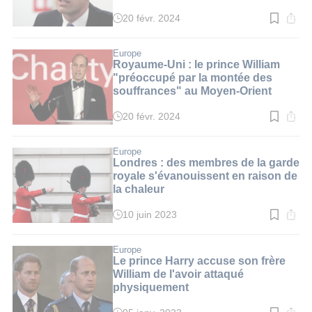
20 févr. 2024
Temps
de
lecture
:
Europe
2
Royaume-Uni : le prince William
min.
"préoccupé par la montée des
souffrances" au Moyen-Orient
20 févr. 2024
Temps
de
lecture
:
Europe
3
Londres : des membres de la garde
min.
royale s'évanouissent en raison de
la chaleur
10 juin 2023
Temps
de
lecture
:
Europe
2
Le prince Harry accuse son frère
min.
William de l'avoir attaqué
physiquement