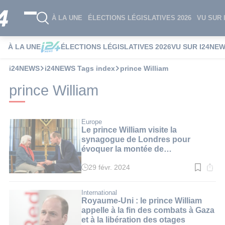
À LA UNE
ÉLECTIONS LÉGISLATIVES 2026
VU SUR 
À LA UNE
ÉLECTIONS LÉGISLATIVES 2026
VU SUR I24NE
i24NEWS
i24NEWS Tags index
prince William
prince William
Europe
Le prince William visite la
synagogue de Londres pour
évoquer la montée de
l’antisémitisme
29 févr. 2024
Temps
de
lecture
:
International
2
Royaume-Uni : le prince William
min.
appelle à la fin des combats à Gaza
et à la libération des otages