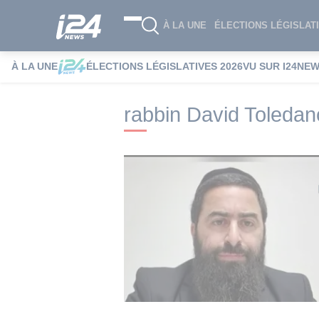
À LA UNE
ÉLECTIONS LÉGISLATI
À LA UNE
ÉLECTIONS LÉGISLATIVES 2026
VU SUR I24NE
i24NEWS
i24NEWS Tags index
rabbin 
rabbin David Toledan