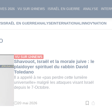
VES 2026
VU SUR I24NEWS
ISRAËL EN GUERRE
ANALYSE
INTER
WS
ISRAËL EN GUERRE
ANALYSE
INTERNATIONAL
INNOV'NATION
David Toledano
o
VU SUR I24NEWS
Shavouot, Israël et la morale juive : le
plaidoyer spirituel du rabbin David
Toledano
Il a appelé à ne «pas perdre cette lumière
universelle» malgré les attaques visant Israël
depuis le 7-Octobre.
20 mai 2026
Temps
de
lecture