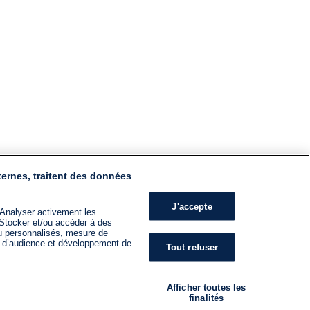
ternes, traitent des données
J'accepte
 Analyser activement les
n. Stocker et/ou accéder à des
nu personnalisés, mesure de
s d’audience et développement de
Tout refuser
Afficher toutes les
finalités