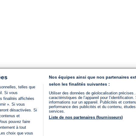
ées
Nos équipes ainsi que nos partenaires ex
selon les finalités suivantes :
onnelles, telles que
il. Si vous
Utiliser des données de géolocalisation précises.
caractéristiques de l’appareil pour l’identificatio
 finalités affichées
informations sur un appareil. Publicités et conte
rnir ». Si vous
performance des publicités et du contenu, étude
eront désactivées. Si
services.
 contenus et
Liste de nos partenaires (fournisseurs)
Vous pouvez faire
entement à tout
 Les choix que vous