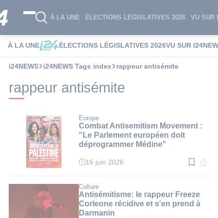
À LA UNE
ÉLECTIONS LÉGISLATIVES 2026
VU SUR 
À LA UNE
ÉLECTIONS LÉGISLATIVES 2026
VU SUR I24NE
i24NEWS
i24NEWS Tags index
rappeur antisémite
rappeur antisémite
Europe
Combat Antisemitism Movement :
"Le Parlement européen doit
déprogrammer Médine"
16 juin 2026
Temps
de
lecture
:
Culture
4
Antisémitisme: le rappeur Freeze
min.
Corleone récidive et s'en prend à
Darmanin