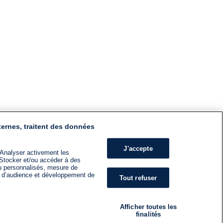
ternes, traitent des données
J'accepte
 Analyser activement les
n. Stocker et/ou accéder à des
nu personnalisés, mesure de
s d’audience et développement de
Tout refuser
Afficher toutes les
finalités