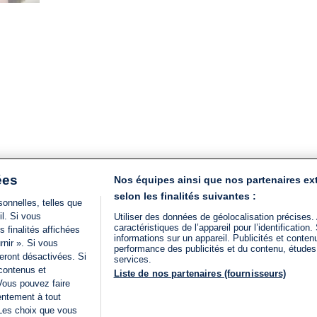
de
lecture
:
3
min.
ées
Nos équipes ainsi que nos partenaires ex
selon les finalités suivantes :
onnelles, telles que
il. Si vous
Utiliser des données de géolocalisation précises.
caractéristiques de l’appareil pour l’identificatio
 finalités affichées
informations sur un appareil. Publicités et conte
rnir ». Si vous
performance des publicités et du contenu, étude
eront désactivées. Si
services.
 contenus et
Liste de nos partenaires (fournisseurs)
Vous pouvez faire
entement à tout
 Les choix que vous