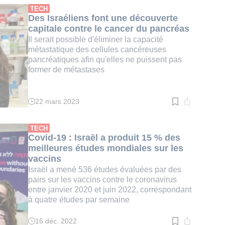
:
TECH
4
Des Israéliens font une découverte
min.
capitale contre le cancer du pancréas
Il serait possible d'éliminer la capacité
métastatique des cellules cancéreuses
pancréatiques afin qu'elles ne puissent pas
former de métastases
22 mars 2023
Temps
de
lecture
:
TECH
2
Covid-19 : Israël a produit 15 % des
min.
meilleures études mondiales sur les
vaccins
Israël a mené 536 études évaluées par des
pairs sur les vaccins contre le coronavirus
entre janvier 2020 et juin 2022, correspondant
à quatre études par semaine
16 déc. 2022
Temps