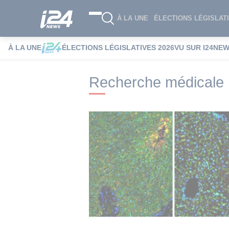
À LA UNE
ÉLECTIONS LÉGISLATI
À LA UNE
ÉLECTIONS LÉGISLATIVES 2026
VU SUR I24NE
i24NEWS
i24NEWS Tags index
Recher
Recherche médicale