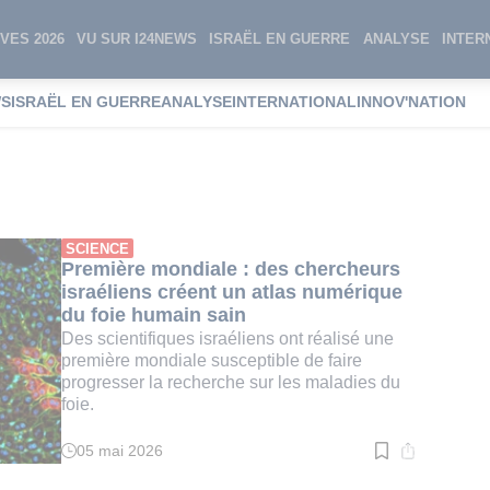
VES 2026
VU SUR I24NEWS
ISRAËL EN GUERRE
ANALYSE
INTER
WS
ISRAËL EN GUERRE
ANALYSE
INTERNATIONAL
INNOV'NATION
che médicale
SCIENCE
Première mondiale : des chercheurs
israéliens créent un atlas numérique
du foie humain sain
Des scientifiques israéliens ont réalisé une
première mondiale susceptible de faire
progresser la recherche sur les maladies du
foie.
05 mai 2026
Temps
de
lecture