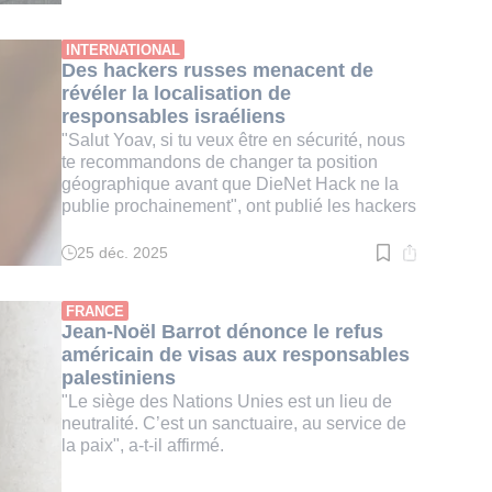
de
lecture
:
INTERNATIONAL
3
Des hackers russes menacent de
min.
révéler la localisation de
responsables israéliens
"Salut Yoav, si tu veux être en sécurité, nous
te recommandons de changer ta position
géographique avant que DieNet Hack ne la
publie prochainement", ont publié les hackers
25 déc. 2025
Temps
de
lecture
:
FRANCE
2
Jean-Noël Barrot dénonce le refus
min.
américain de visas aux responsables
palestiniens
"Le siège des Nations Unies est un lieu de
neutralité. C’est un sanctuaire, au service de
la paix", a-t-il affirmé.