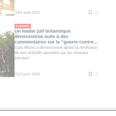
04 août 2022
Temps
de
lecture
:
EUROPE
4
Un leader juif britannique
min.
démissionne suite à des
commentaires sur la "guerre contre
l'Islam"
Gary Mond a démissionné après la révélation
de ses activités passées sur les réseaux
sociaux
14 janv. 2022
Temps
de
lecture
:
4
min.