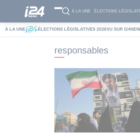
À LA UNE
ÉLECTIONS LÉGISLATI
À LA UNE
ÉLECTIONS LÉGISLATIVES 2026
VU SUR I24NE
i24NEWS
i24NEWS Tags index
respon
responsables