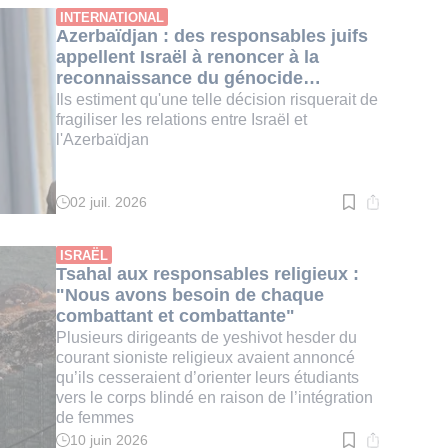
:
INTERNATIONAL
3
Azerbaïdjan : des responsables juifs
min.
appellent Israël à renoncer à la
reconnaissance du génocide
arménien
Ils estiment qu'une telle décision risquerait de
fragiliser les relations entre Israël et
l'Azerbaïdjan
02 juil. 2026
Temps
de
lecture
:
ISRAËL
3
Tsahal aux responsables religieux :
min.
"Nous avons besoin de chaque
combattant et combattante"
Plusieurs dirigeants de yeshivot hesder du
courant sioniste religieux avaient annoncé
qu’ils cesseraient d’orienter leurs étudiants
vers le corps blindé en raison de l’intégration
de femmes
10 juin 2026
Temps