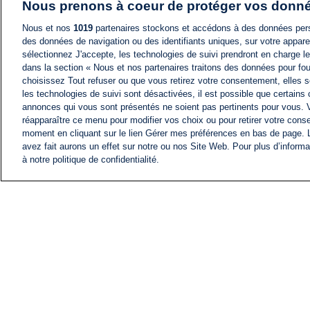
Nous prenons à coeur de protéger vos donn
Nous et nos
1019
partenaires stockons et accédons à des données pers
des données de navigation ou des identifiants uniques, sur votre appare
sélectionnez J'accepte, les technologies de suivi prendront en charge les
dans la section « Nous et nos partenaires traitons des données pour fou
choisissez Tout refuser ou que vous retirez votre consentement, elles s
les technologies de suivi sont désactivées, il est possible que certains
annonces qui vous sont présentés ne soient pas pertinents pour vous. 
réapparaître ce menu pour modifier vos choix ou pour retirer votre cons
moment en cliquant sur le lien Gérer mes préférences en bas de page.
avez fait aurons un effet sur notre ou nos Site Web. Pour plus d’informa
à notre politique de confidentialité.
ACTU
FIL INFO
Information
COMITÉ EXÉCUTIF D'
PROFILS D'i24NEWS
NOS ÉMISSIONS
RADIO EN DIRECT
CARRIÈRE
CONTACT