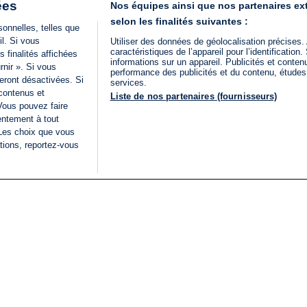
ées
Nos équipes ainsi que nos partenaires ex
selon les finalités suivantes :
onnelles, telles que
il. Si vous
Utiliser des données de géolocalisation précises.
caractéristiques de l’appareil pour l’identificatio
 finalités affichées
informations sur un appareil. Publicités et conte
rnir ». Si vous
performance des publicités et du contenu, étude
eront désactivées. Si
services.
 contenus et
Liste de nos partenaires (fournisseurs)
Vous pouvez faire
entement à tout
 Les choix que vous
tions, reportez-vous
DIRECT
Categories
Juridique
i24NEWS
FIL INFO
CONDITIONS GÉNÉRAL
ÉLECTIONS LÉGISLATIVES
D'UTILISATION
2026
POLITIQUE DE
VU SUR I24NEWS
CONFIDENTIALITÉ
ISRAËL EN GUERRE
CONDITIONS GÉNÉRAL
ANALYSE
PUBLICITAIRE