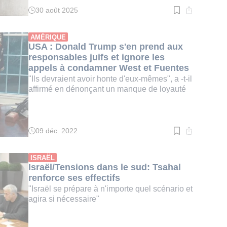
30 août 2025
Temps
de
lecture
:
AMÉRIQUE
2
USA : Donald Trump s'en prend aux
min.
responsables juifs et ignore les
appels à condamner West et Fuentes
"Ils devraient avoir honte d'eux-mêmes", a -t-il
affirmé en dénonçant un manque de loyauté
09 déc. 2022
Temps
de
lecture
:
ISRAËL
2
Israël/Tensions dans le sud: Tsahal
min.
renforce ses effectifs
"Israël se prépare à n'importe quel scénario et
agira si nécessaire"