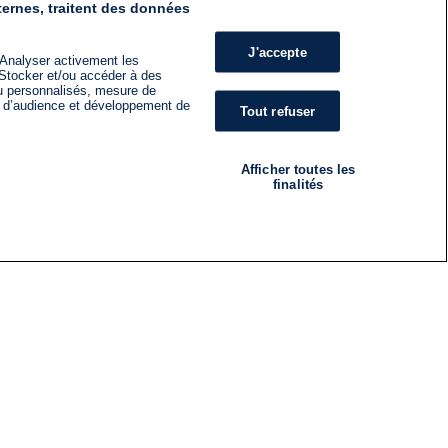
ternes, traitent des données
J'accepte
 Analyser activement les
n. Stocker et/ou accéder à des
nu personnalisés, mesure de
s d’audience et développement de
Tout refuser
Afficher toutes les
finalités
RADIO
ÉMISSIONS
Nous suivre
ES
S'INSCRIRE À LA NEWSLETTER
ES