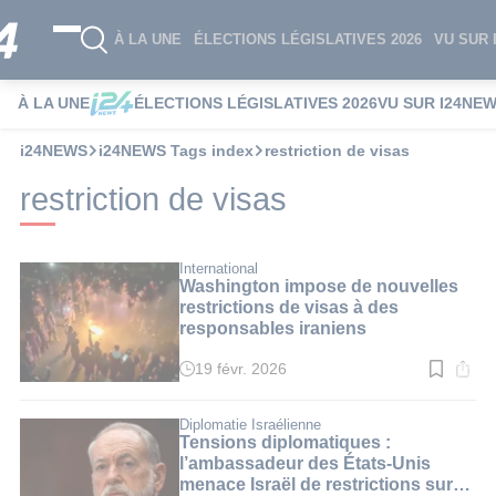
À LA UNE
ÉLECTIONS LÉGISLATIVES 2026
VU SUR 
À LA UNE
ÉLECTIONS LÉGISLATIVES 2026
VU SUR I24NE
i24NEWS
i24NEWS Tags index
restriction de visas
restriction de visas
International
Washington impose de nouvelles
restrictions de visas à des
responsables iraniens
19 févr. 2026
Temps
de
lecture
:
Diplomatie Israélienne
3
Tensions diplomatiques :
min.
l’ambassadeur des États-Unis
menace Israël de restrictions sur