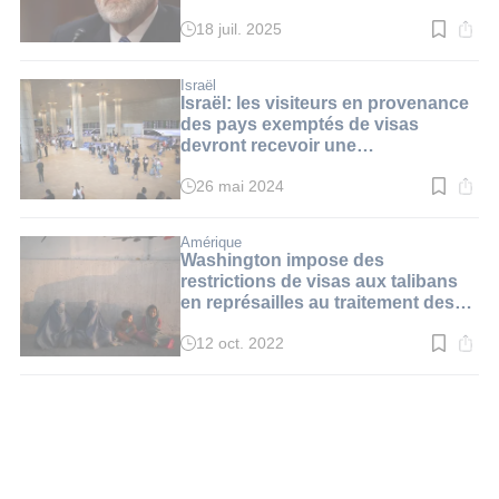
les visas
18 juil. 2025
Temps
de
lecture
:
Israël
3
Israël: les visiteurs en provenance
min.
des pays exemptés de visas
devront recevoir une
"autorisation"
26 mai 2024
Temps
de
lecture
:
Amérique
2
Washington impose des
min.
restrictions de visas aux talibans
en représailles au traitement des
femmes
12 oct. 2022
Temps
de
lecture
:
2
min.