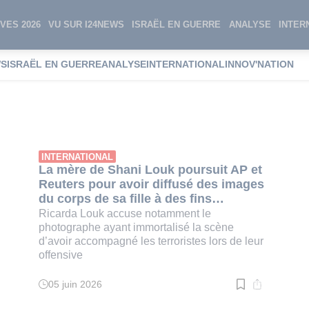
VES 2026
VU SUR I24NEWS
ISRAËL EN GUERRE
ANALYSE
INTER
WS
ISRAËL EN GUERRE
ANALYSE
INTERNATIONAL
INNOV'NATION
INTERNATIONAL
La mère de Shani Louk poursuit AP et
Reuters pour avoir diffusé des images
du corps de sa fille à des fins
commerciales
Ricarda Louk accuse notamment le
photographe ayant immortalisé la scène
d’avoir accompagné les terroristes lors de leur
offensive
05 juin 2026
Temps
de
lecture