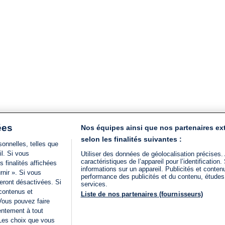
ées
Nos équipes ainsi que nos partenaires ex
selon les finalités suivantes :
onnelles, telles que
il. Si vous
Utiliser des données de géolocalisation précises.
caractéristiques de l’appareil pour l’identificatio
 finalités affichées
informations sur un appareil. Publicités et conte
rnir ». Si vous
performance des publicités et du contenu, étude
eront désactivées. Si
services.
 contenus et
Liste de nos partenaires (fournisseurs)
Vous pouvez faire
entement à tout
 Les choix que vous