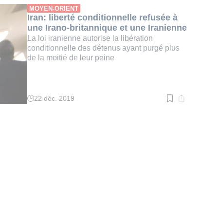
:
MOYEN-ORIENT
4
Iran: liberté conditionnelle refusée à
min.
une Irano-britannique et une Iranienne
La loi iranienne autorise la libération
conditionnelle des détenus ayant purgé plus
de la moitié de leur peine
22 déc. 2019
Temps
de
lecture
:
2
min.