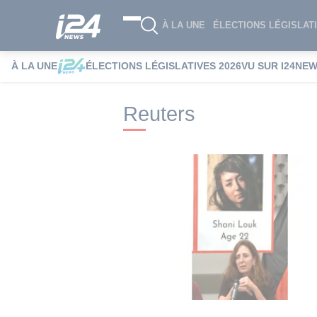
À LA UNE
ÉLECTIONS LÉGISLATI
À LA UNE
ÉLECTIONS LÉGISLATIVES 2026
VU SUR I24NE
i24NEWS
i24NEWS Tags index
Reuters
Reuters