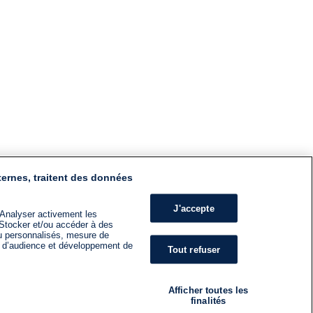
ternes, traitent des données
J'accepte
 Analyser activement les
n. Stocker et/ou accéder à des
nu personnalisés, mesure de
s d’audience et développement de
Tout refuser
Afficher toutes les
finalités