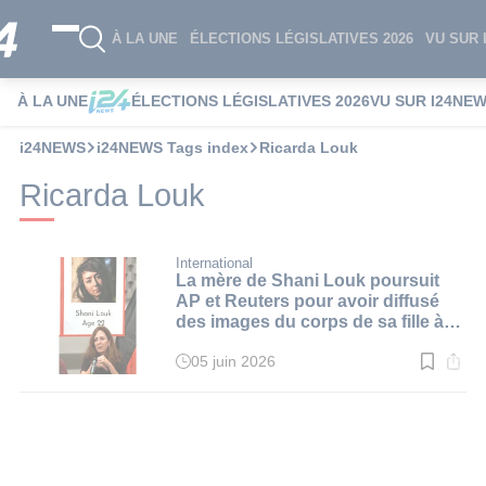
À LA UNE
ÉLECTIONS LÉGISLATIVES 2026
VU SUR 
À LA UNE
ÉLECTIONS LÉGISLATIVES 2026
VU SUR I24NE
i24NEWS
i24NEWS Tags index
Ricarda Louk
Ricarda Louk
International
La mère de Shani Louk poursuit
AP et Reuters pour avoir diffusé
des images du corps de sa fille à
des fins commerciales
05 juin 2026
Temps
de
lecture
:
4
min.