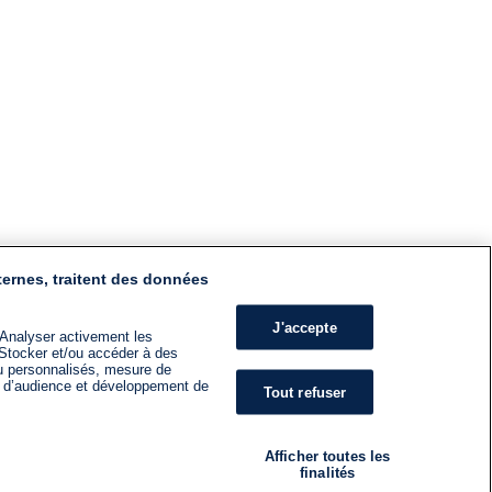
ternes, traitent des données
J'accepte
 Analyser activement les
n. Stocker et/ou accéder à des
nu personnalisés, mesure de
s d’audience et développement de
Tout refuser
Afficher toutes les
finalités