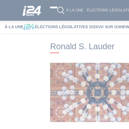
À LA UNE
ÉLECTIONS LÉGISLATI
À LA UNE
ÉLECTIONS LÉGISLATIVES 2026
VU SUR I24NE
i24NEWS
i24NEWS Tags index
Ronald 
Ronald S. Lauder