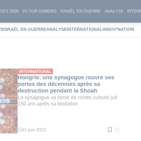
VES 2026
VU SUR I24NEWS
ISRAËL EN GUERRE
ANALYSE
INTER
WS
ISRAËL EN GUERRE
ANALYSE
INTERNATIONAL
INNOV'NATION
S. Lauder
INTERNATIONAL
Hongrie: une synagogue rouvre ses
portes des décennies après sa
destruction pendant la Shoah
La synagogue va servir de centre culturel juif
150 ans après sa fondation
11 juin 2021
Temps
de
lecture