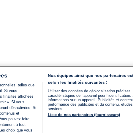
ées
Nos équipes ainsi que nos partenaires ex
selon les finalités suivantes :
onnelles, telles que
il. Si vous
Utiliser des données de géolocalisation précises.
caractéristiques de l’appareil pour l’identificatio
 finalités affichées
informations sur un appareil. Publicités et conte
rnir ». Si vous
performance des publicités et du contenu, étude
eront désactivées. Si
services.
 contenus et
Liste de nos partenaires (fournisseurs)
Vous pouvez faire
entement à tout
 Les choix que vous