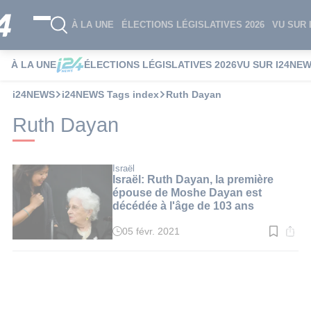
À LA UNE
ÉLECTIONS LÉGISLATIVES 2026
VU SUR 
À LA UNE
ÉLECTIONS LÉGISLATIVES 2026
VU SUR I24NE
i24NEWS
i24NEWS Tags index
Ruth Dayan
Ruth Dayan
Israël
Israël: Ruth Dayan, la première
épouse de Moshe Dayan est
décédée à l'âge de 103 ans
05 févr. 2021
Temps
de
lecture
:
2
min.