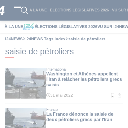
À LA UNE
ÉLECTIONS LÉGISLATIVES 2026
VU SUR 
À LA UNE
ÉLECTIONS LÉGISLATIVES 2026
VU SUR I24NE
i24NEWS
i24NEWS Tags index
saisie de pétroliers
saisie de pétroliers
International
Washington et Athènes appellent
l'Iran à relâcher les pétroliers grecs
saisis
31 mai 2022
Temps
de
lecture
:
France
2
La France dénonce la saisie de
min.
deux pétroliers grecs par l'Iran