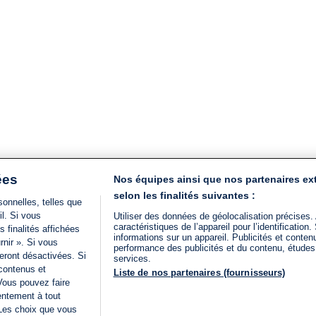
ées
Nos équipes ainsi que nos partenaires ex
selon les finalités suivantes :
onnelles, telles que
il. Si vous
Utiliser des données de géolocalisation précises.
caractéristiques de l’appareil pour l’identificatio
 finalités affichées
informations sur un appareil. Publicités et conte
rnir ». Si vous
performance des publicités et du contenu, étude
eront désactivées. Si
services.
 contenus et
Liste de nos partenaires (fournisseurs)
Vous pouvez faire
entement à tout
 Les choix que vous