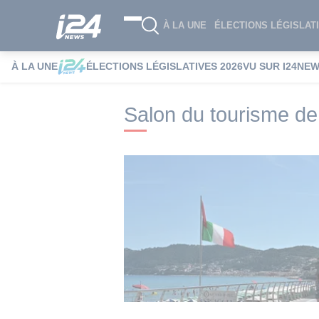
À LA UNE
ÉLECTIONS LÉGISLATI
À LA UNE
ÉLECTIONS LÉGISLATIVES 2026
VU SUR I24NE
i24NEWS
i24NEWS Tags index
Salon d
Salon du tourisme de