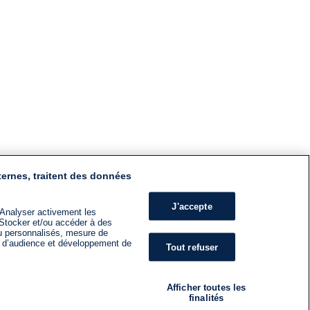
ternes, traitent des données
J'accepte
 Analyser activement les
n. Stocker et/ou accéder à des
nu personnalisés, mesure de
s d’audience et développement de
Tout refuser
Afficher toutes les
finalités