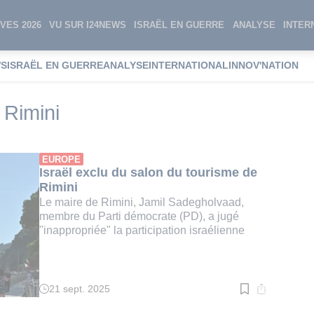
VES 2026
VU SUR I24NEWS
ISRAËL EN GUERRE
ANALYSE
INTER
WS
ISRAËL EN GUERRE
ANALYSE
INTERNATIONAL
INNOV'NATION
u tourisme de Rimini
 Rimini
EUROPE
Israël exclu du salon du tourisme de
Rimini
Le maire de Rimini, Jamil Sadegholvaad,
membre du Parti démocrate (PD), a jugé
"inappropriée" la participation israélienne
21 sept. 2025
Temps
de
lecture