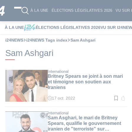
À LA UNE
ÉLECTIONS LÉGISLATIVES 2026
VU SUR 
À LA UNE
ÉLECTIONS LÉGISLATIVES 2026
VU SUR I24NE
i24NEWS
i24NEWS Tags index
Sam Ashgari
Sam Ashgari
International
Britney Spears se joint à son mari
et témoigne son soutien aux
Iraniens
17 oct. 2022
Temps
de
lecture
:
International
2
Sam Asghari, le mari de Britney
min.
Spears, qualifie le gouvernement
iranien de "terroriste" sur