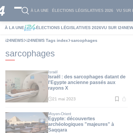
À LA UNE
ÉLECTIONS LÉGISLATIVES 2026
VU SUR 
À LA UNE
ÉLECTIONS LÉGISLATIVES 2026
VU SUR I24NE
i24NEWS
i24NEWS Tags index
sarcophages
sarcophages
Israël
Israël : des sarcophages datant de
l'Egypte ancienne passés aux
rayons X
21 mai 2023
Temps
de
lecture
:
Moyen-Orient
3
Egypte: découvertes
min.
archéologiques "majeures" à
Saqqara