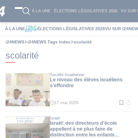
À LA UNE
ÉLECTIONS LÉGISLATIVES 2026
VU SUR 
À LA UNE
ÉLECTIONS LÉGISLATIVES 2026
VU SUR I24NE
i24NEWS
i24NEWS Tags index
scolarité
scolarité
Société Israélienne
Le niveau des élèves israéliens
s’effondre
17 mai 2026
Temps
de
lecture
:
Israël
3
Israël: des directeurs d'école
min.
appellent à ne plus faire de
distinction entre les enfants