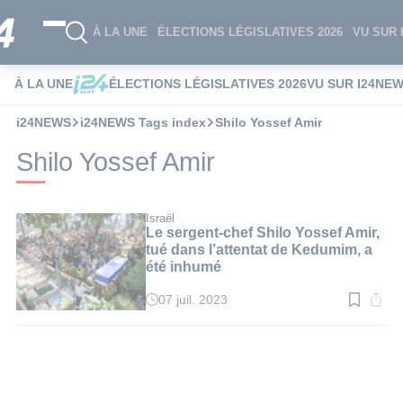
À LA UNE
ÉLECTIONS LÉGISLATIVES 2026
VU SUR 
À LA UNE
ÉLECTIONS LÉGISLATIVES 2026
VU SUR I24NE
i24NEWS
i24NEWS Tags index
Shilo Yossef Amir
Shilo Yossef Amir
Israël
Le sergent-chef Shilo Yossef Amir,
tué dans l’attentat de Kedumim, a
été inhumé
07 juil. 2023
Temps
de
lecture
:
4
min.