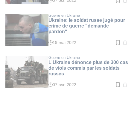
07 oct. 2022
Temps
de
lecture
:
Guerre en Ukraine
2
Ukraine: le soldat russe jugé pour
min.
crime de guerre "demande
pardon"
19 mai 2022
Temps
de
lecture
:
Guerre en Ukraine
2
L'Ukraine dénonce plus de 300 cas
min.
de viols commis par les soldats
russes
07 avr. 2022
Temps
de
lecture
:
2
min.