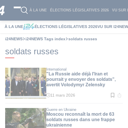
À LA UNE
ÉLECTIONS LÉGISLATIVES 2026
VU SUR 
À LA UNE
ÉLECTIONS LÉGISLATIVES 2026
VU SUR I24NE
i24NEWS
i24NEWS Tags index
soldats russes
soldats russes
International
"La Russie aide déjà l'Iran et
pourrait y envoyer des soldats",
avertit Volodymyr Zelensky
11 mars 2026
Temps
de
lecture
:
Guerre en Ukraine
3
Moscou reconnaît la mort de 63
min.
soldats russes dans une frappe
ukrainienne