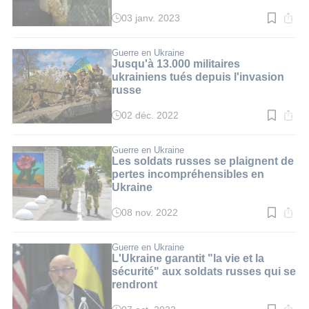
03 janv. 2023
Temps
de
lecture
:
Guerre en Ukraine
2
Jusqu'à 13.000 militaires
min.
ukrainiens tués depuis l'invasion
russe
02 déc. 2022
Temps
de
lecture
:
Guerre en Ukraine
2
Les soldats russes se plaignent de
min.
pertes incompréhensibles en
Ukraine
08 nov. 2022
Temps
de
lecture
:
Guerre en Ukraine
3
L'Ukraine garantit "la vie et la
min.
sécurité" aux soldats russes qui se
rendront