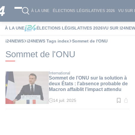
À LA UNE
ÉLECTIONS LÉGISLATIVES 2026
VU SUR 
À LA UNE
ÉLECTIONS LÉGISLATIVES 2026
VU SUR I24NE
i24NEWS
i24NEWS Tags index
Sommet de l'ONU
Sommet de l'ONU
International
Sommet de l’ONU sur la solution à
deux États : l'absence probable de
Macron affaiblit l’impact attendu
14 juil. 2025
Temps
de
lecture
:
3
min.