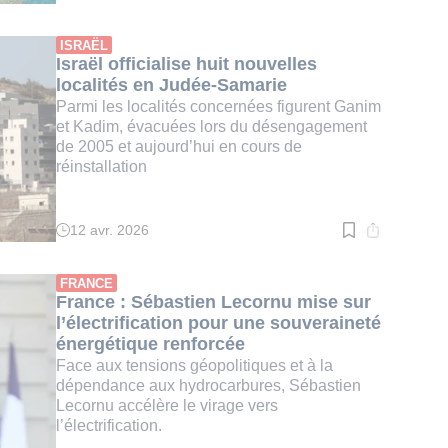
de
lecture
:
ISRAËL
3
Israël officialise huit nouvelles
min.
localités en Judée-Samarie
Parmi les localités concernées figurent Ganim
et Kadim, évacuées lors du désengagement
de 2005 et aujourd’hui en cours de
réinstallation
12 avr. 2026
Temps
de
lecture
:
FRANCE
2
France : Sébastien Lecornu mise sur
min.
l’électrification pour une souveraineté
énergétique renforcée
Face aux tensions géopolitiques et à la
dépendance aux hydrocarbures, Sébastien
Lecornu accélère le virage vers
l’électrification.