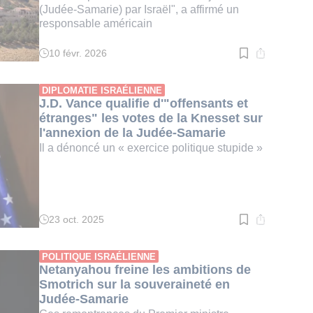
(Judée-Samarie) par Israël", a affirmé un
responsable américain
10 févr. 2026
Temps
de
lecture
:
DIPLOMATIE ISRAÉLIENNE
4
J.D. Vance qualifie d'"offensants et
min.
étranges" les votes de la Knesset sur
l'annexion de la Judée-Samarie
Il a dénoncé un « exercice politique stupide »
23 oct. 2025
Temps
de
lecture
:
POLITIQUE ISRAÉLIENNE
2
Netanyahou freine les ambitions de
min.
Smotrich sur la souveraineté en
Judée-Samarie