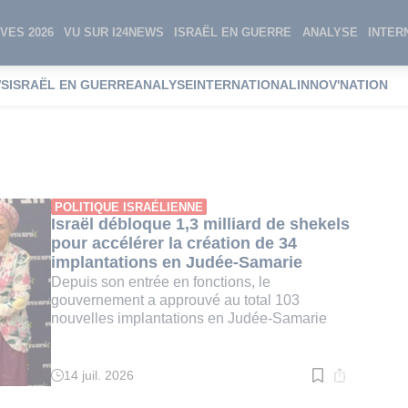
VES 2026
VU SUR I24NEWS
ISRAËL EN GUERRE
ANALYSE
INTER
WS
ISRAËL EN GUERRE
ANALYSE
INTERNATIONAL
INNOV'NATION
ineté
POLITIQUE ISRAÉLIENNE
Israël débloque 1,3 milliard de shekels
pour accélérer la création de 34
implantations en Judée-Samarie
Depuis son entrée en fonctions, le
gouvernement a approuvé au total 103
nouvelles implantations en Judée-Samarie
14 juil. 2026
Temps
de
lecture