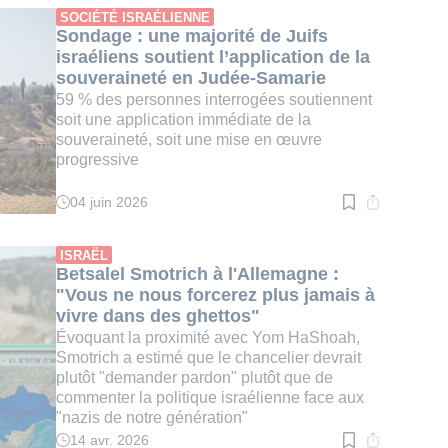
:
SOCIÉTÉ ISRAÉLIENNE
3
Sondage : une majorité de Juifs
min.
israéliens soutient l’application de la
souveraineté en Judée-Samarie
59 % des personnes interrogées soutiennent
soit une application immédiate de la
souveraineté, soit une mise en œuvre
progressive
04 juin 2026
Temps
de
lecture
:
ISRAËL
3
Betsalel Smotrich à l'Allemagne :
min.
"Vous ne nous forcerez plus jamais à
vivre dans des ghettos"
Évoquant la proximité avec Yom HaShoah,
Smotrich a estimé que le chancelier devrait
plutôt "demander pardon" plutôt que de
commenter la politique israélienne face aux
"nazis de notre génération"
14 avr. 2026
Temps