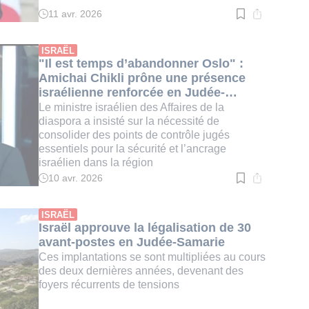
11 avr. 2026
Temps
de
lecture
:
ISRAËL
3
"Il est temps d’abandonner Oslo" :
min.
Amichai Chikli prône une présence
israélienne renforcée en Judée-
Samarie
Le ministre israélien des Affaires de la
diaspora a insisté sur la nécessité de
consolider des points de contrôle jugés
essentiels pour la sécurité et l’ancrage
israélien dans la région
10 avr. 2026
Temps
de
lecture
:
ISRAËL
3
Israël approuve la légalisation de 30
min.
avant-postes en Judée-Samarie
Ces implantations se sont multipliées au cours
des deux dernières années, devenant des
foyers récurrents de tensions