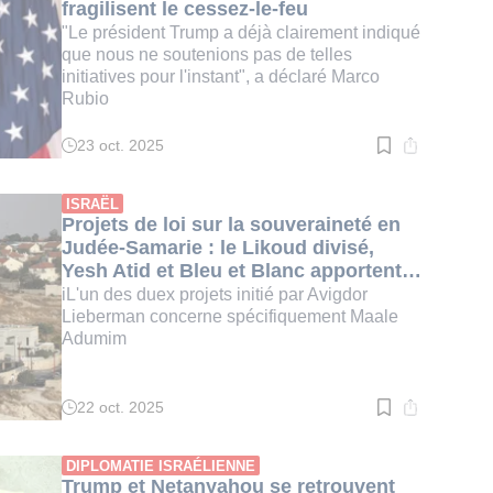
fragilisent le cessez-le-feu
"Le président Trump a déjà clairement indiqué
que nous ne soutenions pas de telles
initiatives pour l'instant", a déclaré Marco
Rubio
23 oct. 2025
Temps
de
lecture
:
ISRAËL
3
Projets de loi sur la souveraineté en
min.
Judée-Samarie : le Likoud divisé,
Yesh Atid et Bleu et Blanc apportent
leur soutien
iL'un des duex projets initié par Avigdor
Lieberman concerne spécifiquement Maale
Adumim
22 oct. 2025
Temps
de
lecture
:
DIPLOMATIE ISRAÉLIENNE
2
Trump et Netanyahou se retrouvent
min.