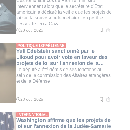
Ces remontrances du Premier ministre
interviennent alors que le secrétaire d'Etat
américain a déclaré la veille que les projets de
loi sur la souveraineté mettaient en péril le
cessez-le-feu à Gaza
23 oct. 2025
Temps
de
lecture
:
POLITIQUE ISRAÉLIENNE
2
Yuli Edelstein sanctionné par le
min.
Likoud pour avoir voté en faveur des
projets de loi sur l'annexion de la
Judée-Samarie
Le député a été démis de ses fonctions au
sein de la commission des Affaires étrangères
et de la Défense
23 oct. 2025
Temps
de
lecture
:
INTERNATIONAL
3
Washington affirme que les projets de
min.
loi sur l'annexion de la Judée-Samarie