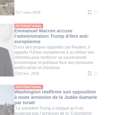
27 mars 2026
Temps
de
lecture
:
INTERNATIONAL
2
Emmanuel Macron accuse
min.
l’administration Trump d’être anti-
européenne
Dans des propos rapportés par Reuters, il
appelle l’Union européenne à accélérer ses
réformes pour renforcer sa souveraineté
économique et politique face aux pressions
américaines et chinoises.
10 févr. 2026
Temps
de
lecture
:
INTERNATIONAL
3
Washington réaffirme son opposition
min.
à toute annexion de la Judée-Samarie
par Israël
"Le président Trump a indiqué qu’il ne
soutenait pas l’annexion de la 'Cisjordanie'