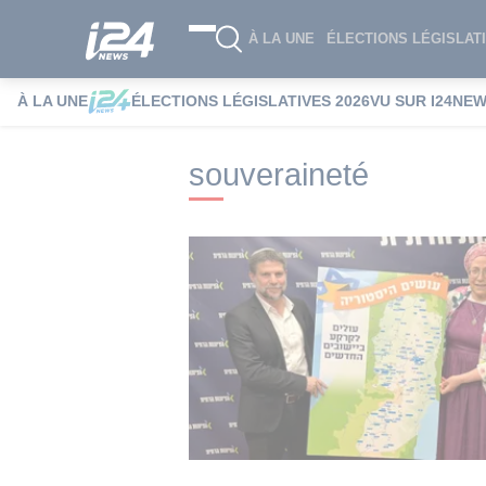
À LA UNE
ÉLECTIONS LÉGISLATI
À LA UNE
ÉLECTIONS LÉGISLATIVES 2026
VU SUR I24NE
i24NEWS
i24NEWS Tags index
souvera
souveraineté