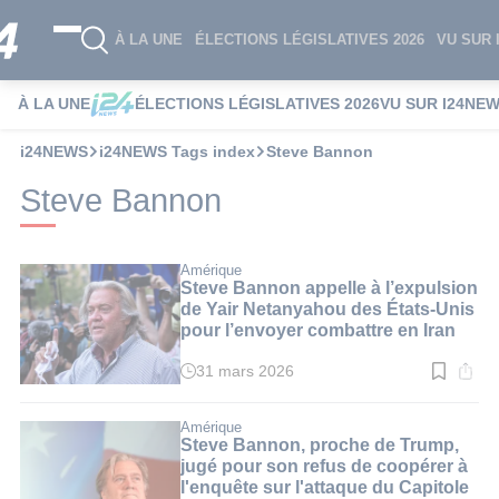
À LA UNE
ÉLECTIONS LÉGISLATIVES 2026
VU SUR 
À LA UNE
ÉLECTIONS LÉGISLATIVES 2026
VU SUR I24NE
i24NEWS
i24NEWS Tags index
Steve Bannon
Steve Bannon
Amérique
Steve Bannon appelle à l’expulsion
de Yair Netanyahou des États-Unis
pour l’envoyer combattre en Iran
31 mars 2026
Temps
de
lecture
:
Amérique
3
Steve Bannon, proche de Trump,
min.
jugé pour son refus de coopérer à
l'enquête sur l'attaque du Capitole