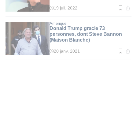
19 juil. 2022
Temps
de
lecture
:
Amérique
3
Donald Trump gracie 73
min.
personnes, dont Steve Bannon
(Maison Blanche)
20 janv. 2021
Temps
de
lecture
:
2
min.