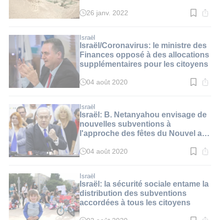
alimentaire
26 janv. 2022
Temps
de
lecture
:
Israël
2
Israël/Coronavirus: le ministre des
min.
Finances opposé à des allocations
supplémentaires pour les citoyens
04 août 2020
Temps
de
lecture
:
Israël
2
Israël: B. Netanyahou envisage de
min.
nouvelles subventions à
l'approche des fêtes du Nouvel an
juif
04 août 2020
Temps
de
lecture
:
Israël
2
Israël: la sécurité sociale entame la
min.
distribution des subventions
accordées à tous les citoyens