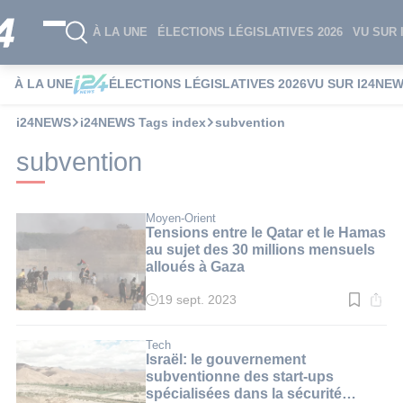
À LA UNE
ÉLECTIONS LÉGISLATIVES 2026
VU SUR 
À LA UNE
ÉLECTIONS LÉGISLATIVES 2026
VU SUR I24NE
i24NEWS
i24NEWS Tags index
subvention
subvention
Moyen-Orient
Tensions entre le Qatar et le Hamas
au sujet des 30 millions mensuels
alloués à Gaza
19 sept. 2023
Temps
de
lecture
:
Tech
3
Israël: le gouvernement
min.
subventionne des start-ups
spécialisées dans la sécurité