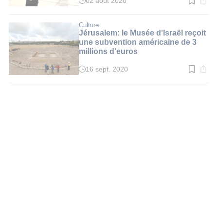
02 août 2020
Temps
de
lecture
:
Culture
2
Jérusalem: le Musée d'Israël reçoit
min.
une subvention américaine de 3
millions d'euros
16 sept. 2020
Temps
de
lecture
:
2
min.