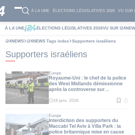
À LA UNE
ÉLECTIONS LÉGISLATIVES 2026
VU SUR 
À LA UNE
ÉLECTIONS LÉGISLATIVES 2026
VU SUR I24NE
i24NEWS
i24NEWS Tags index
Supporters israéliens
Supporters israéliens
Europe
Royaume-Uni : le chef de la police
des West Midlands démissionne
après la controverse sur
l’interdiction de supporters
israéliens
18 janv. 2026
Temps
de
lecture
:
Europe
4
Interdiction des supporters du
min.
Maccabi Tel Aviv à Villa Park : la
police britannique mise en cause