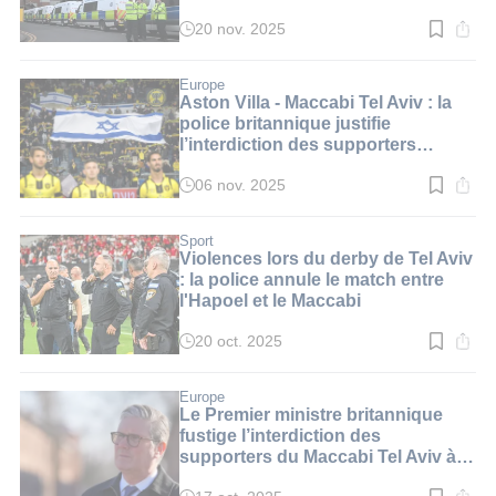
20 nov. 2025
Temps
de
lecture
:
Europe
4
Aston Villa - Maccabi Tel Aviv : la
min.
police britannique justifie
l’interdiction des supporters
israéliens
06 nov. 2025
Temps
de
lecture
:
Sport
3
Violences lors du derby de Tel Aviv
min.
: la police annule le match entre
l'Hapoel et le Maccabi
20 oct. 2025
Temps
de
lecture
:
Europe
3
Le Premier ministre britannique
min.
fustige l’interdiction des
supporters du Maccabi Tel Aviv à
Aston Villa