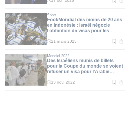
17 oct. 2025
Temps
de
lecture
:
Sport
3
Foot/Mondial des moins de 20 ans
min.
en Indonésie : Israël négocie
l’obtention de visas pour les
supporters
21 mars 2023
Temps
de
lecture
:
Mondial 2022
4
Des Israéliens munis de billets
min.
pour la Coupe du monde se voient
refuser un visa pour l'Arabie
saoudite
13 nov. 2022
Temps
de
lecture
:
2
min.