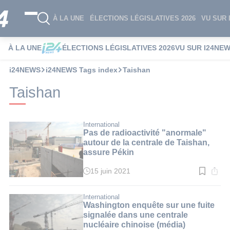
À LA UNE
ÉLECTIONS LÉGISLATIVES 2026
VU SUR 
À LA UNE
ÉLECTIONS LÉGISLATIVES 2026
VU SUR I24NE
i24NEWS
i24NEWS Tags index
Taishan
Taishan
International
Pas de radioactivité "anormale"
autour de la centrale de Taishan,
assure Pékin
15 juin 2021
Temps
de
lecture
:
International
2
Washington enquête sur une fuite
min.
signalée dans une centrale
nucléaire chinoise (média)