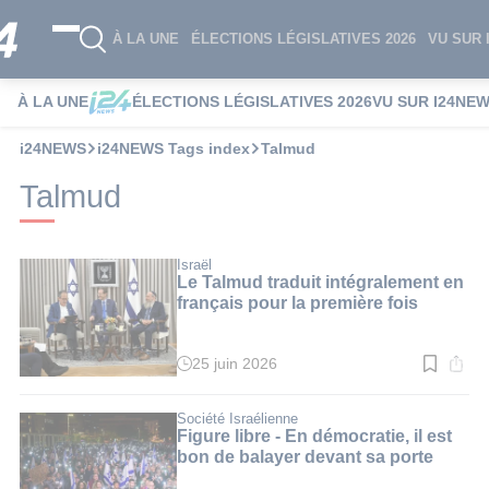
À LA UNE
ÉLECTIONS LÉGISLATIVES 2026
VU SUR 
À LA UNE
ÉLECTIONS LÉGISLATIVES 2026
VU SUR I24NE
i24NEWS
i24NEWS Tags index
Talmud
Talmud
Israël
Le Talmud traduit intégralement en
français pour la première fois
25 juin 2026
Temps
de
lecture
:
Société Israélienne
3
Figure libre - En démocratie, il est
min.
bon de balayer devant sa porte