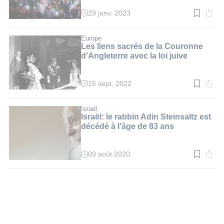
29 janv. 2023
Temps
de
lecture
:
Europe
9
Les liens sacrés de la Couronne
min.
d’Angleterre avec la loi juive
15 sept. 2022
Temps
de
lecture
:
Israël
8
Israël: le rabbin Adin Steinsaltz est
min.
décédé à l'âge de 83 ans
09 août 2020
Temps
de
lecture
:
3
min.