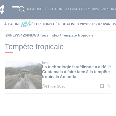
À LA UNE
ÉLECTIONS LÉGISLATIVES 2026
VU SUR 
À LA UNE
ÉLECTIONS LÉGISLATIVES 2026
VU SUR I24NE
i24NEWS
i24NEWS Tags index
Tempête tropicale
Tempête tropicale
Israël
La technologie israélienne a aidé le
Guatemala à faire face à la tempête
tropicale Amanda
11 juin 2020
Temps
de
lecture
:
2
min.