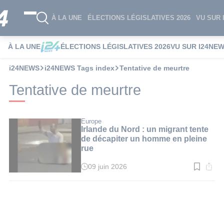
À LA UNE
ÉLECTIONS LÉGISLATIVES 2026
VU SUR 
À LA UNE
ÉLECTIONS LÉGISLATIVES 2026
VU SUR I24NE
i24NEWS
i24NEWS Tags index
Tentative de meurtre
Tentative de meurtre
Europe
Irlande du Nord : un migrant tente
de décapiter un homme en pleine
rue
09 juin 2026
Temps
de
lecture
:
3
min.