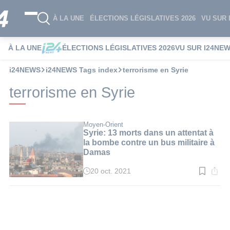
À LA UNE
ÉLECTIONS LÉGISLATIVES 2026
VU SUR 
À LA UNE
ÉLECTIONS LÉGISLATIVES 2026
VU SUR I24NE
i24NEWS
i24NEWS Tags index
terrorisme en Syrie
terrorisme en Syrie
Moyen-Orient
Syrie: 13 morts dans un attentat à
la bombe contre un bus militaire à
Damas
20 oct. 2021
Temps
de
lecture
:
2
min.