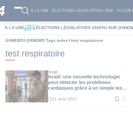
À LA UNE
ÉLECTIONS LÉGISLATIVES 2026
VU SUR 
À LA UNE
ÉLECTIONS LÉGISLATIVES 2026
VU SUR I24NE
i24NEWS
i24NEWS Tags index
test respiratoire
test respiratoire
Israël
Israël: une nouvelle technologie
peut détecter les problèmes
cardiaques grâce à un simple test
respiratoire
11 août 2022
Temps
de
lecture
:
2
min.