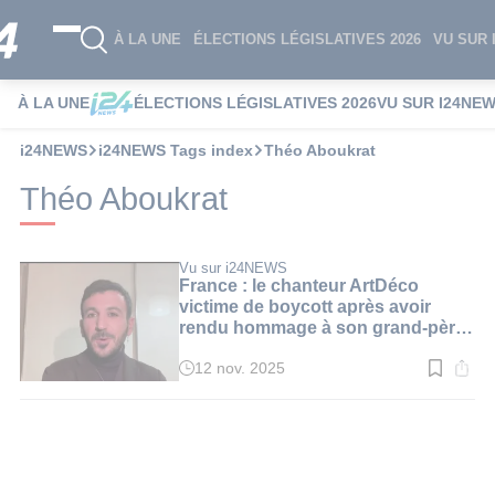
À LA UNE
ÉLECTIONS LÉGISLATIVES 2026
VU SUR 
À LA UNE
ÉLECTIONS LÉGISLATIVES 2026
VU SUR I24NE
i24NEWS
i24NEWS Tags index
Théo Aboukrat
Théo Aboukrat
Vu sur i24NEWS
France : le chanteur ArtDéco
victime de boycott après avoir
rendu hommage à son grand-père
rescapé de la Shoah
12 nov. 2025
Temps
de
lecture
:
3
min.