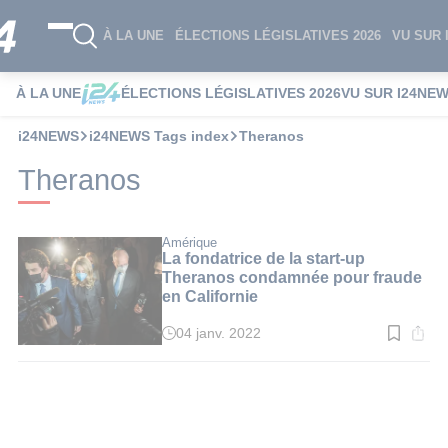
À LA UNE
ÉLECTIONS LÉGISLATIVES 2026
VU SUR 
À LA UNE
ÉLECTIONS LÉGISLATIVES 2026
VU SUR I24NE
i24NEWS
i24NEWS Tags index
Theranos
Theranos
Amérique
La fondatrice de la start-up
Theranos condamnée pour fraude
en Californie
04 janv. 2022
Temps
de
lecture
:
2
min.