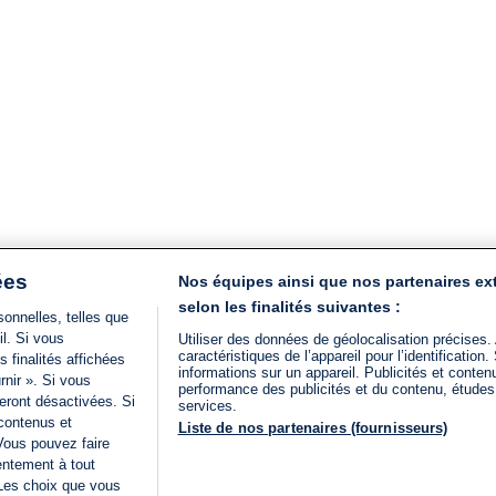
ées
Nos équipes ainsi que nos partenaires ex
selon les finalités suivantes :
onnelles, telles que
il. Si vous
Utiliser des données de géolocalisation précises.
caractéristiques de l’appareil pour l’identificatio
 finalités affichées
informations sur un appareil. Publicités et conte
rnir ». Si vous
performance des publicités et du contenu, étude
eront désactivées. Si
services.
 contenus et
Liste de nos partenaires (fournisseurs)
Vous pouvez faire
entement à tout
 Les choix que vous