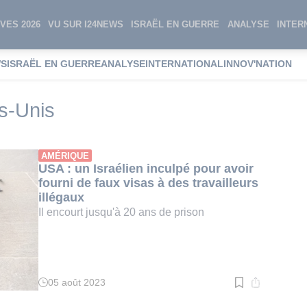
VES 2026
VU SUR I24NEWS
ISRAËL EN GUERRE
ANALYSE
INTER
WS
ISRAËL EN GUERRE
ANALYSE
INTERNATIONAL
INNOV'NATION
illégal aux Etats-Unis
ts-Unis
AMÉRIQUE
USA : un Israélien inculpé pour avoir
fourni de faux visas à des travailleurs
illégaux
Il encourt jusqu'à 20 ans de prison
05 août 2023
Temps
de
lecture