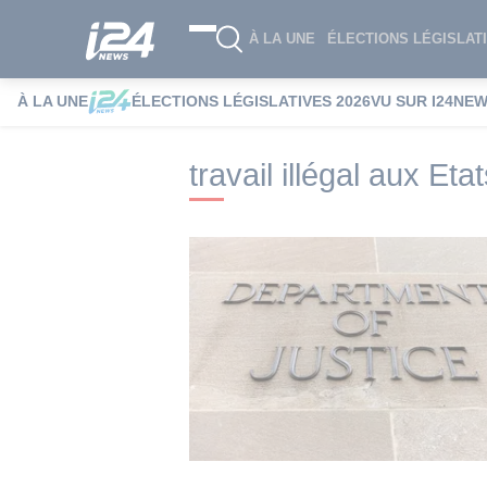
À LA UNE
ÉLECTIONS LÉGISLATI
À LA UNE
ÉLECTIONS LÉGISLATIVES 2026
VU SUR I24NE
i24NEWS
i24NEWS Tags index
travail 
travail illégal aux Eta