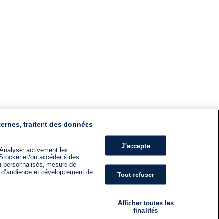
ternes, traitent des données
J'accepte
 Analyser activement les
n. Stocker et/ou accéder à des
nu personnalisés, mesure de
s d’audience et développement de
Tout refuser
Afficher toutes les
finalités