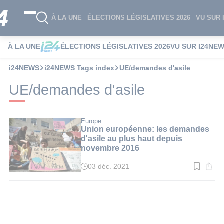
À LA UNE
ÉLECTIONS LÉGISLATIVES 2026
VU SUR 
À LA UNE
ÉLECTIONS LÉGISLATIVES 2026
VU SUR I24NE
i24NEWS
i24NEWS Tags index
UE/demandes d'asile
UE/demandes d'asile
Europe
Union européenne: les demandes
d'asile au plus haut depuis
novembre 2016
03 déc. 2021
Temps
de
lecture
:
2
min.