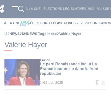
À LA UNE
ÉLECTIONS LÉGISLATIVES 2026
VU SUR 
À LA UNE
ÉLECTIONS LÉGISLATIVES 2026
VU SUR I24NE
i24NEWS
i24NEWS Tags index
Valérie Hayer
Valérie Hayer
France
Le parti Renaissance inclut La
France Insoumise dans le front
républicain
19 oct. 2025
Temps
de
lecture
:
3
min.