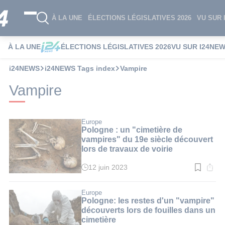
À LA UNE
ÉLECTIONS LÉGISLATIVES 2026
VU SUR 
À LA UNE
ÉLECTIONS LÉGISLATIVES 2026
VU SUR I24NE
i24NEWS
i24NEWS Tags index
Vampire
Vampire
Europe
Pologne : un "cimetière de
vampires" du 19e siècle découvert
lors de travaux de voirie
12 juin 2023
Temps
de
lecture
:
Europe
2
Pologne: les restes d'un "vampire"
min.
découverts lors de fouilles dans un
cimetière