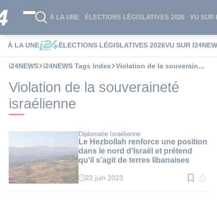
À LA UNE
ÉLECTIONS LÉGISLATIVES 2026
VU SUR 
À LA UNE
ÉLECTIONS LÉGISLATIVES 2026
VU SUR I24NE
i24NEWS
i24NEWS Tags index
Violation de la souveraineté israélienne
Violation de la souveraineté
israélienne
Diplomatie Israélienne
Le Hezbollah renforce une position
dans le nord d'Israël et prétend
qu'il s'agit de terres libanaises
22 juin 2023
Temps
de
lecture
:
3
min.