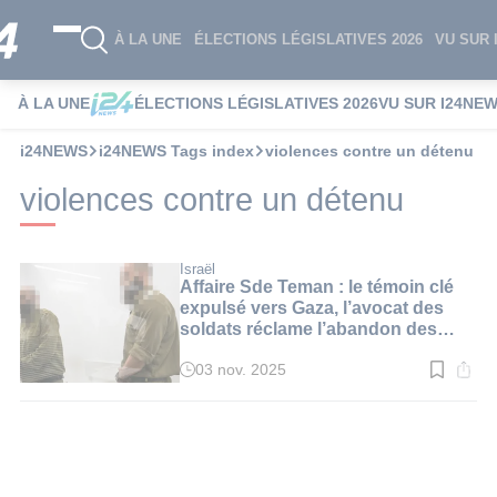
À LA UNE
ÉLECTIONS LÉGISLATIVES 2026
VU SUR 
À LA UNE
ÉLECTIONS LÉGISLATIVES 2026
VU SUR I24NE
i24NEWS
i24NEWS Tags index
violences contre un détenu
violences contre un détenu
Israël
Affaire Sde Teman : le témoin clé
expulsé vers Gaza, l’avocat des
soldats réclame l’abandon des
poursuites
03 nov. 2025
Temps
de
lecture
:
2
min.