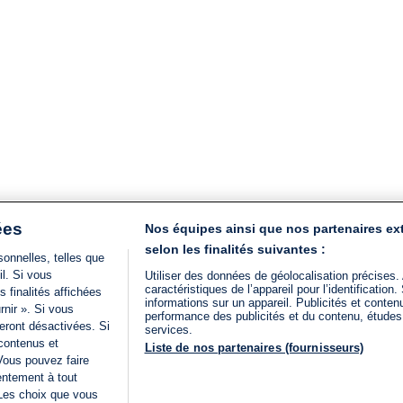
ées
Nos équipes ainsi que nos partenaires ex
selon les finalités suivantes :
onnelles, telles que
il. Si vous
Utiliser des données de géolocalisation précises.
caractéristiques de l’appareil pour l’identificatio
 finalités affichées
informations sur un appareil. Publicités et conte
rnir ». Si vous
performance des publicités et du contenu, étude
eront désactivées. Si
services.
 contenus et
Liste de nos partenaires (fournisseurs)
Vous pouvez faire
entement à tout
 Les choix que vous