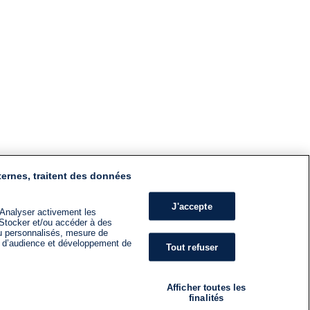
ternes, traitent des données
J'accepte
 Analyser activement les
n. Stocker et/ou accéder à des
nu personnalisés, mesure de
s d’audience et développement de
Tout refuser
Afficher toutes les
finalités