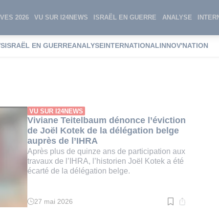
VES 2026
VU SUR I24NEWS
ISRAËL EN GUERRE
ANALYSE
INTER
WS
ISRAËL EN GUERRE
ANALYSE
INTERNATIONAL
INNOV'NATION
 Teitelbaum
VU SUR I24NEWS
Viviane Teitelbaum dénonce l’éviction
de Joël Kotek de la délégation belge
auprès de l’IHRA
Après plus de quinze ans de participation aux
travaux de l’IHRA, l’historien Joël Kotek a été
écarté de la délégation belge.
27 mai 2026
Temps
de
lecture