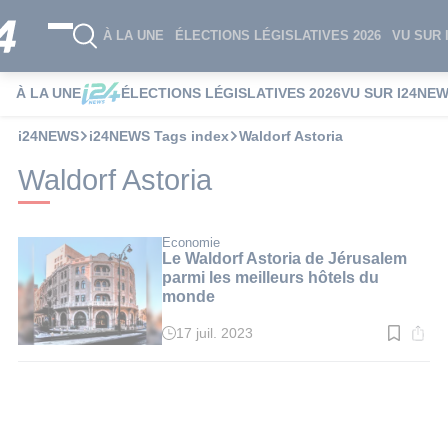
À LA UNE
ÉLECTIONS LÉGISLATIVES 2026
VU SUR 
À LA UNE
ÉLECTIONS LÉGISLATIVES 2026
VU SUR I24NE
i24NEWS
i24NEWS Tags index
Waldorf Astoria
Waldorf Astoria
Economie
Le Waldorf Astoria de Jérusalem
parmi les meilleurs hôtels du
monde
17 juil. 2023
Temps
de
lecture
:
2
min.