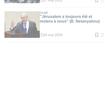
27 mai 2022
Temps
de
lecture
:
Israël
3
"Jérusalem a toujours été et
min.
restera à nous" (B. Netanyahou)
24 mai 2020
Temps
de
lecture
:
3
min.