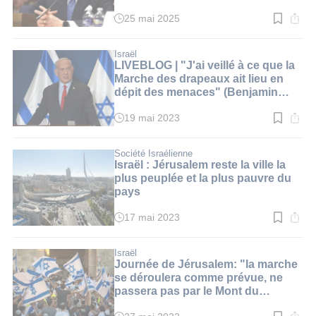
25 mai 2025
Temps
de
lecture
:
Israël
2
LIVEBLOG | "J'ai veillé à ce que la
min.
Marche des drapeaux ait lieu en
dépit des menaces" (Benjamin
Netanyahou)
19 mai 2023
Temps
de
lecture
:
Société Israélienne
1
Israël : Jérusalem reste la ville la
min.
plus peuplée et la plus pauvre du
pays
17 mai 2023
Temps
de
lecture
:
Israël
6
Journée de Jérusalem: "la marche
min.
se déroulera comme prévue, ne
passera pas par le Mont du
Temple" (N. Bennett)