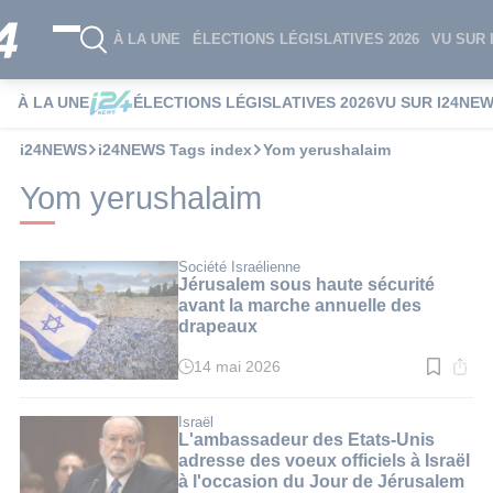
À LA UNE
ÉLECTIONS LÉGISLATIVES 2026
VU SUR 
À LA UNE
ÉLECTIONS LÉGISLATIVES 2026
VU SUR I24NE
i24NEWS
i24NEWS Tags index
Yom yerushalaim
Yom yerushalaim
Société Israélienne
Jérusalem sous haute sécurité
avant la marche annuelle des
drapeaux
14 mai 2026
Temps
de
lecture
:
Israël
3
L'ambassadeur des Etats-Unis
min.
adresse des voeux officiels à Israël
à l'occasion du Jour de Jérusalem