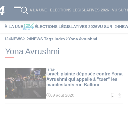
À LA UNE
ÉLECTIONS LÉGISLATIVES 2026
VU SUR 
À LA UNE
ÉLECTIONS LÉGISLATIVES 2026
VU SUR I24NE
i24NEWS
i24NEWS Tags index
Yona Avrushmi
Yona Avrushmi
Israël
Israël: plainte déposée contre Yona
Avrushmi qui appelle à "tuer" les
manifestants rue Balfour
09 août 2020
Temps
de
lecture
:
3
min.