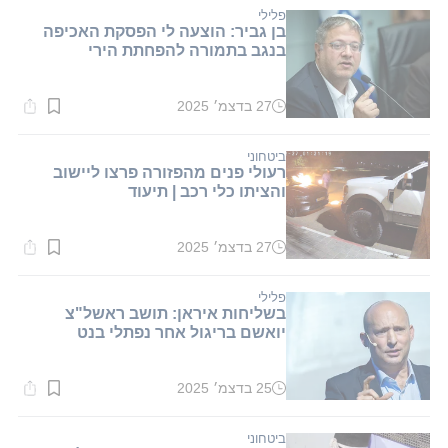
דקות.
פלילי
בן גביר: הוצעה לי הפסקת האכיפה
בנגב בתמורה להפחתת הירי
27 בדצמ׳ 2025
זמן
קריאה:
1
דקות.
ביטחוני
רעולי פנים מהפזורה פרצו ליישוב
והציתו כלי רכב | תיעוד
27 בדצמ׳ 2025
זמן
קריאה:
1
דקות.
פלילי
בשליחות איראן: תושב ראשל"צ
יואשם בריגול אחר נפתלי בנט
25 בדצמ׳ 2025
זמן
קריאה:
1
דקות.
ביטחוני