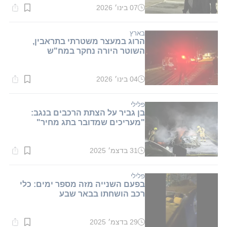
07 בינו׳ 2026
זמן
קריאה:
1
דקות.
בארץ
הרוג במעצר משטרתי בתראבין,
השוטר היורה נחקר במח"ש
04 בינו׳ 2026
זמן
קריאה:
1
דקות.
פלילי
בן גביר על הצתת הרכבים בנגב:
"מעריכים שמדובר בתג מחיר"
31 בדצמ׳ 2025
זמן
קריאה:
2
דקות.
פלילי
בפעם השנייה מזה מספר ימים: כלי
רכב הושחתו בבאר שבע
29 בדצמ׳ 2025
זמן