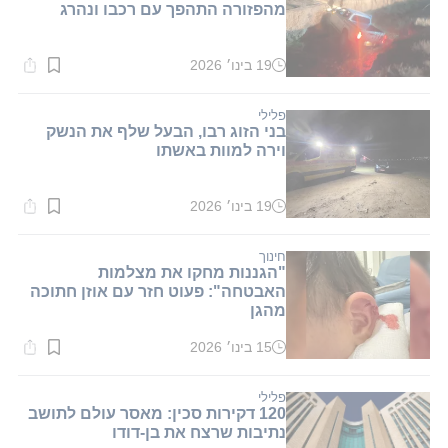
מהפזורה התהפך עם רכבו ונהרג
19 בינו׳ 2026
זמן
קריאה:
1
דקות.
פלילי
בני הזוג רבו, הבעל שלף את הנשק
וירה למוות באשתו
19 בינו׳ 2026
זמן
קריאה:
1
דקות.
חינוך
"הגננות מחקו את מצלמות
האבטחה": פעוט חזר עם אוזן חתוכה
מהגן
15 בינו׳ 2026
זמן
קריאה:
1
דקות.
פלילי
120 דקירות סכין: מאסר עולם לתושב
נתיבות שרצח את בן-דודו