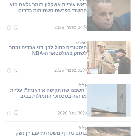
ראש עיריית אשקלון תומר גלאם הוא
החשוד בפרשת השחיתות בדרום
04 בפבר׳ 2026
זמן
קריאה:
1
דקות.
ספורט
היסטוריה כחול-לבן: דני אבדיה נבחר
לשחק באולסטאר ה-NBA
02 בפבר׳ 2026
זמן
קריאה:
1
דקות.
פלילי
"חשבנו שזו תקיפה איראנית": עליית
מדרגה בסכסוכי החמולות בנגב
30 בינו׳ 2026
זמן
קריאה:
1
דקות.
פלילי
בתום מרדף משטרתי: עבריין נשק