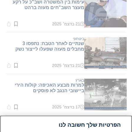
עימות בין המשטרה ושב"כ על רקע
מעצר השב"חים מעזה ברהט
21 בדצמ׳ 2025
זמן
קריאה:
1
דקות.
ביטחוני
שנתיים לאחר הטבח: נתפסו 3
מחבלים מעזה שפעלו לייצור נשק
21 בדצמ׳ 2025
זמן
קריאה:
1
דקות.
בארץ
למרות מבצע האכיפה: קולות הירי
ביישובי הנגב לא פוסקים
17 בדצמ׳ 2025
זמן
קריאה:
1
דקות.
פלילי
הפרטיות שלך חשובה לנו
צו איסור פרסום הוטל על כל פרטי
החקירה בפרשת היימנוט