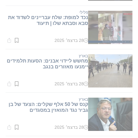
קריאה:
1
דקות.
פלילי
נכד למופת: שלח עבריינים לשדוד את
סבא וסבתא שלו | תיעוד
28 בדצמ׳ 2025
זמן
קריאה:
1
דקות.
בארץ
מחשש ליידוי אבנים: הסעות תלמידים
יימנעו מאזורים בנגב
28 בדצמ׳ 2025
זמן
קריאה:
1
דקות.
בארץ
קנס של 50 אלף שקלים: הצעד של בן
גביר נגד המואזין במסגדים
28 בדצמ׳ 2025
זמן
קריאה:
1