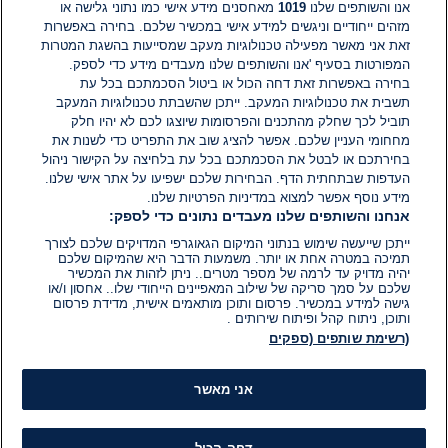
אנו והשותפים שלנו
1019
מאחסנים מידע אישי כמו נתוני גלישה או
מזהים ייחודיים וניגשים למידע אישי במכשיר שלכם. בחירה באפשרות
זאת אני מאשר מפעילה טכנולוגיות מעקב שמסייעות בהשגת המטרות
17 בדצמ׳ 2025
זמן
המפורטות בסעיף 'אנו והשותפים שלנו מעבדים מידע כדי לספק.
קריאה:
בחירה באפשרות זאת דחה הכול או ביטול הסכמתכם בכל עת
1
תשבית את טכנולוגיות המעקב. ייתכן שהשבתת טכנולוגיות המעקב
דקות.
פלילי
פרסום ראשון: נעצר חשוד בירי לעבר
תוביל לכך שחלק מהתכנים והפרסומות שיוצגו לכם לא יהיו חלק
גן הילדים באשקלון
מחחומי העניין שלכם. אפשר להציג שוב את התפריט כדי לשנות את
בחירתכם או לבטל את הסכמתכם בכל עת בלחיצה על הקישור ניהול
העדפות שבתחתית הדף. הבחירות שלכם ישפיעו על אתר אישי שלנו.
16 בדצמ׳ 2025
מידע נוסף אפשר למצוא במדיניות הפרטיות שלנו.
זמן
אנחנו והשותפים שלנו מעבדים נתונים כדי לספק:
קריאה:
1
ייתכן שייעשה שימוש בנתוני המיקום הגאוגרפי המדויקים שלכם לצורך
דקות.
בארץ
תמיכה במטרה אחת או יותר. משמעות הדבר היא שהמיקום שלכם
הקטל בכבישים: ילדה בת 3 נהרגה
יהיה מדויק עד לרמה של מספר מטרים.. ניתן לזהות את המכשיר
מפגיעת רכב בערערה שבנגב
שלכם על סמך סריקה של שילוב המאפיינים הייחודי שלו.. אחסון ו/או
גישה למידע במכשיר. פרסום ותוכן מותאמים אישית, מדידת פרסום
ותוכן, ניתוח קהל ופיתוח שירותים .
14 בדצמ׳ 2025
(רשימת שותפים (ספקים
זמן
קריאה:
1
דקות.
בארץ
אני מאשר
גבר נהרג בשריפה בקריית מלאכי, ילד
במצב אנוש בפ"ת