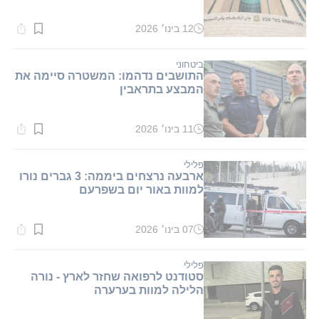
12 בינו׳ 2026
זמן
קריאה:
1
דקות.
ביטחוני
התושבים נדהמו: המשטרה סיימה את
המבצע בתראבין
11 בינו׳ 2026
זמן
קריאה:
2
דקות.
פלילי
ארבעה נרצחים ביממה: 3 גברים נורו
למוות באור יום בשפרעם
07 בינו׳ 2026
זמן
קריאה:
1
דקות.
פלילי
סטודנט לרפואה שחזר לארץ - נורה
הלילה למוות בערערה