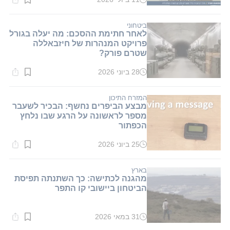
זמן
קריאה:
1
דקות.
ביטחוני
לאחר חתימת ההסכם: מה יעלה בגורל
פרויקט המנהרות של חיזבאללה
שטרם פורק?
28 ביוני 2026
זמן
קריאה:
1
דקות.
המזרח התיכון
מבצע הביפרים נחשף: הבכיר לשעבר
מספר לראשונה על הרגע שבו נלחץ
הכפתור
25 ביוני 2026
זמן
קריאה:
1
דקות.
בארץ
מהגנה לכתישה: כך השתנתה תפיסת
הביטחון ביישובי קו התפר
31 במאי 2026
זמן
קריאה: