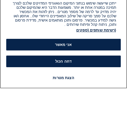
ייתכן שייעשה שימוש בנתוני המיקום הגאוגרפי המדויקים שלכם לצורך
דקות.
ביטחוני
תמיכה במטרה אחת או יותר. משמעות הדבר היא שהמיקום שלכם
כך מעתיק חמאס את מודל איום
יהיה מדויק עד לרמה של מספר מטרים.. ניתן לזהות את המכשיר
הרקטות מעזה - ליהודה ושומרון
שלכם על סמך סריקה של שילוב המאפיינים הייחודי שלו.. אחסון ו/או
גישה למידע במכשיר. פרסום ותוכן מותאמים אישית, מדידת פרסום
ותוכן, ניתוח קהל ופיתוח שירותים .
15 בנוב׳ 2025
(רשימת שותפים (ספקים
זמן
קריאה:
1
דקות.
המזרח התיכון
אני מאשר
מה עומד מאחורי התוכנית הגדולה של
ארדואן והאם בקרוב נראה חיילים
טורקים על הגדרות?
דחה הכול
01 בנוב׳ 2025
זמן
קריאה:
הצגת מטרות
1
דקות.
ישראל במלחמה
חדשות
פיד חדשות
LIVE
רדיו
תוכניות
שנתיים למלחמה: חזרה לשלוש
דמויות שתמונותיהן הפכו לסמל
07 באוק׳ 2025
זמן
קריאה:
1
דקות.
ישראל במלחמה