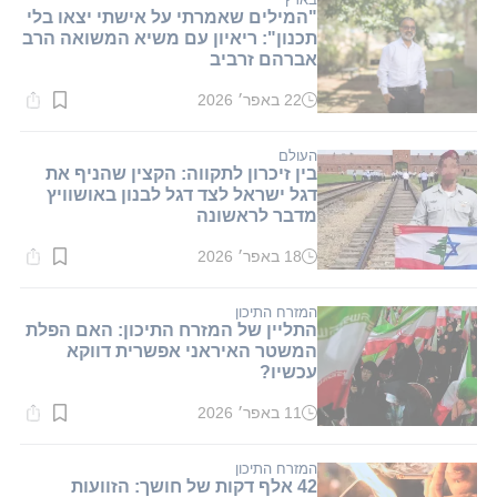
"המילים שאמרתי על אישתי יצאו בלי
תכנון": ריאיון עם משיא המשואה הרב
אברהם זרביב
22 באפר׳ 2026
זמן
קריאה:
1
דקות.
העולם
בין זיכרון לתקווה: הקצין שהניף את
דגל ישראל לצד דגל לבנון באושוויץ
מדבר לראשונה
18 באפר׳ 2026
זמן
קריאה:
1
דקות.
המזרח התיכון
התליין של המזרח התיכון: האם הפלת
המשטר האיראני אפשרית דווקא
עכשיו?
11 באפר׳ 2026
זמן
קריאה:
1
דקות.
המזרח התיכון
42 אלף דקות של חושך: הזוועות