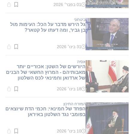
01 בפבר׳ 2026
זמן
קריאה:
1
דקות.
ביטחוני
גל הירש מדבר על הכל: העימות מול
בן גביר, ומה דעתו על קטאר?
31 בינו׳ 2026
זמן
קריאה:
2
דקות.
אסיה
היורשים של השטן: אכזריים יותר
מאבותיהם - המרוץ החשאי של הבנים
של ארדואן וחמינאי לכס השלטון
18 בינו׳ 2026
זמן
קריאה:
1
דקות.
המזרח התיכון
הפחד של חמינאי: חכמי הדת שיוצאים
בפומבי נגד השלטון באיראן
10 בינו׳ 2026
זמן