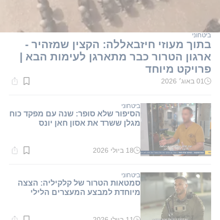
ביטחוני
בתוך מעוזי חיזבאללה: הקצין שמזהיר -
ארגון הטרור כבר מתארגן לעימות הבא |
פרויקט מיוחד
01 באוג׳ 2026
זמן
קריאה:
1
דקות.
ביטחוני
הסיפור שלא סופר: שנה עם מפקד כוח
מגלן ששרד את אסון חאן יונס
18 ביולי 2026
זמן
קריאה:
1
דקות.
ביטחוני
סמטאות הטרור של קלקיליה: הצצה
מיוחדת למבצע המעצרים הלילי
11 ביולי 2026