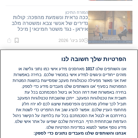
קריאה:
1
דקות.
המזרח התיכון
ככה נראית ונשמעת מהפכה: קולות
נדירים של אנשי צבא ומשטרה מלב
איראן - נגד משטר חמינאי | מיכל
רבינוביץ'
10 בינו׳ 2026
זמן
קריאה:
1
דקות.
ביטחוני
הפרטיות שלך חשובה לנו
היעד של פעילי הגבעות: ריאיון עם
ראש מועצת גוש עציון
אנו והשותפים שלנו
1017
מאחסנים מידע אישי כמו נתוני גלישה או
מזהים ייחודיים וניגשים למידע אישי במכשיר שלכם. בחירה באפשרות
זאת אני מאשר מפעילה טכנולוגיות מעקב שמסייעות בהשגת המטרות
07 בדצמ׳ 2025
זמן
המפורטות בסעיף 'אנו והשותפים שלנו מעבדים מידע כדי לספק.
קריאה:
בחירה באפשרות זאת דחה הכול או ביטול הסכמתכם בכל עת
1
תשבית את טכנולוגיות המעקב. ייתכן שהשבתת טכנולוגיות המעקב
דקות.
בריאות
מצוקה ונטייה לאובדנות: תופעת
תוביל לכך שחלק מהתכנים והפרסומות שיוצגו לכם לא יהיו חלק
הלוואי של התרופה הפופולרית
מחחומי העניין שלכם. אפשר להציג שוב את התפריט כדי לשנות את
בחירתכם או לבטל את הסכמתכם בכל עת בלחיצה על הקישור ניהול
העדפות שבתחתית הדף. הבחירות שלכם ישפיעו על אתר אישי שלנו.
22 בנוב׳ 2025
מידע נוסף אפשר למצוא במדיניות הפרטיות שלנו.
זמן
אנחנו והשותפים שלנו מעבדים נתונים כדי לספק:
קריאה:
1