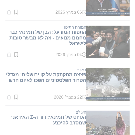
06 במרץ 2026
זמן
קריאה:
1
דקות.
המזרח התיכון
התפוח המורעל: הבן של חמינאי כבר
מחמם מנועים - וזה לא מבשר טובות
לישראל
04 במרץ 2026
זמן
קריאה:
1
דקות.
בארץ
פצצה מתקתקת על קו ירושלים: מגדלי
הטרור הפלסטיניים הפכו לאיום חדש
22 בפבר׳ 2026
זמן
קריאה:
1
דקות.
העולם
הסיוט של חמינאי: דור ה-Z האיראני
שמסרב להיכנע