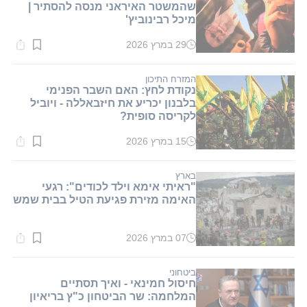
שהמשטר האיראני מנסה להסתיר |
מיכל רבינוביץ'
29 במרץ 2026
זמן
קריאה:
1
דקות.
המזרח התיכון
נקודת לחץ: האם השבר הפנימי
בלבנון יכריע את חיזבאללה - ויוביל
לקריסה סופית?
15 במרץ 2026
זמן
קריאה:
1
דקות.
בארץ
"ראיתי אימא וילד לכודים": רגעי
האימה מזירת פגיעת הטיל בבית שמש
07 במרץ 2026
זמן
קריאה:
1
דקות.
ביטחוני
חיסול חמינאי - ואיך תסתיים
המלחמה: שר הביטחון כ"ץ בריאיון