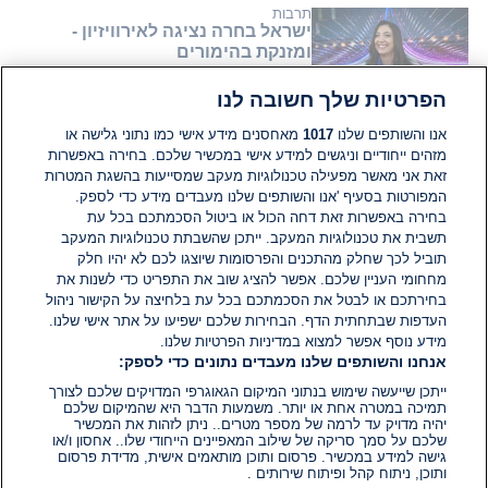
דקות.
תרבות
ישראל בחרה נציגה לאירוויזיון -
ומזנקת בהימורים
הפרטיות שלך חשובה לנו
13 במאי 2025
זמן
קריאה:
אנו והשותפים שלנו
1017
מאחסנים מידע אישי כמו נתוני גלישה או
1
מזהים ייחודיים וניגשים למידע אישי במכשיר שלכם. בחירה באפשרות
דקות.
ישראל במלחמה
זאת אני מאשר מפעילה טכנולוגיות מעקב שמסייעות בהשגת המטרות
"רוצים לשלוח לה אנרגיות של
המפורטות בסעיף 'אנו והשותפים שלנו מעבדים מידע כדי לספק.
אהבה": אגם ברגר מציינת יום הולדת
בחירה באפשרות זאת דחה הכול או ביטול הסכמתכם בכל עת
20 עצוב בשבי
תשבית את טכנולוגיות המעקב. ייתכן שהשבתת טכנולוגיות המעקב
תוביל לכך שחלק מהתכנים והפרסומות שיוצגו לכם לא יהיו חלק
23 באוג׳ 2024
זמן
מחחומי העניין שלכם. אפשר להציג שוב את התפריט כדי לשנות את
קריאה:
בחירתכם או לבטל את הסכמתכם בכל עת בלחיצה על הקישור ניהול
1
דקות.
העדפות שבתחתית הדף. הבחירות שלכם ישפיעו על אתר אישי שלנו.
מידע נוסף אפשר למצוא במדיניות הפרטיות שלנו.
אנחנו והשותפים שלנו מעבדים נתונים כדי לספק:
ייתכן שייעשה שימוש בנתוני המיקום הגאוגרפי המדויקים שלכם לצורך
תמיכה במטרה אחת או יותר. משמעות הדבר היא שהמיקום שלכם
יהיה מדויק עד לרמה של מספר מטרים.. ניתן לזהות את המכשיר
שלכם על סמך סריקה של שילוב המאפיינים הייחודי שלו.. אחסון ו/או
גישה למידע במכשיר. פרסום ותוכן מותאמים אישית, מדידת פרסום
ותוכן, ניתוח קהל ופיתוח שירותים .